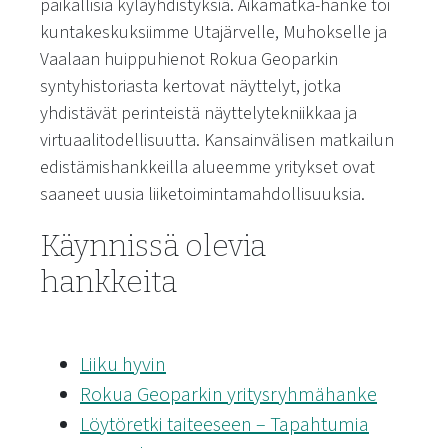
paikallisia kyläyhdistyksiä. Aikamatka-hanke toi
kuntakeskuksiimme Utajärvelle, Muhokselle ja
Vaalaan huippuhienot Rokua Geoparkin
syntyhistoriasta kertovat näyttelyt, jotka
yhdistävät perinteistä näyttelytekniikkaa ja
virtuaalitodellisuutta. Kansainvälisen matkailun
edistämishankkeilla alueemme yritykset ovat
saaneet uusia liiketoimintamahdollisuuksia.
Käynnissä olevia
hankkeita
Liiku hyvin
Rokua Geoparkin yritysryhmähanke
Löytöretki taiteeseen – Tapahtumia