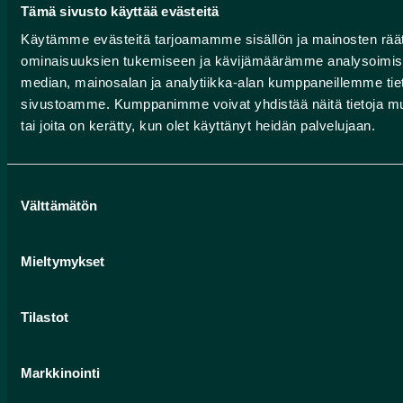
Tämä sivusto käyttää evästeitä
Käytämme evästeitä tarjoamamme sisällön ja mainosten räät
ominaisuuksien tukemiseen ja kävijämäärämme analysoimise
METSÄHALLITUKSEN
median, mainosalan ja analytiikka-alan kumppaneillemme tieto
RETKEILYNEUVONTA
sivustoamme. Kumppanimme voivat yhdistää näitä tietoja muihin
tai joita on kerätty, kun olet käyttänyt heidän palvelujaan.
Rokuan kansallispuisto, Oulujärven retkeilyalue,
Liimanninkoski
Yhteydenotot
Suostumuksen
Välttämätön
valinta
Pohjolan rengastie
Mieltymykset
Suomen geoparkit
Tilastot
HUMANPOLIS OY (ROKUA GEOPARK)
Markkinointi