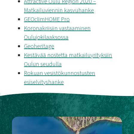
Attractive Oulu Region 2020 –
Matkailuviennin kasvuhanke
GEOclimHOME Pro
Koronakriisiin vastaaminen
Oulujokilaaksossa
Geoheritage
Kestävää nostetta matkailuyrityksiin
Oulun seudulla
Rokuan vesistökunnostusten
esiselvityshanke