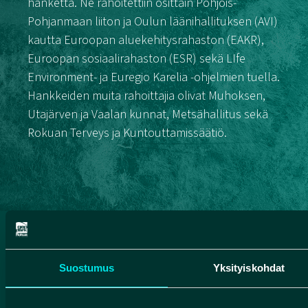
hanketta. Ne rahoitettiin osittain Pohjois-
Pohjanmaan liiton ja Oulun läänihallituksen (AVI)
kautta Euroopan aluekehitysrahaston (EAKR),
Euroopan sosiaalirahaston (ESR) sekä LIfe
Environment- ja Euregio Karelia -ohjelmien tuella.
Hankkeiden muita rahoittajia olivat Muhoksen,
Utajärven ja Vaalan kunnat, Metsähallitus sekä
Rokuan Terveys ja Kuntouttamissäätiö.
Suostumus
Yksityiskohdat