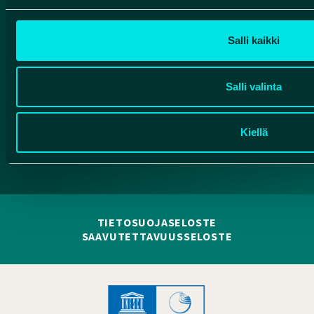
Valtatie 17
91500 Muhos
info@rokuageopark.fi
Salli kaikki
Tilaa Geoparkin uutiskirje
Salli valinta
Facebook
Instagram
YouTube
Kiellä
TIETOSUOJASELOSTE
SAAVUTETTAVUUSSELOSTE