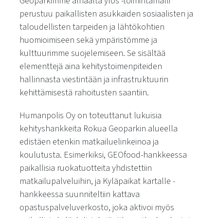
Geoparkimme alhaalta ylös -toimintamalli
perustuu paikallisten asukkaiden sosiaalisten ja
taloudellisten tarpeiden ja lähtökohtien
huomioimiseen sekä ympäristömme ja
kulttuurimme suojelemiseen. Se sisältää
elementtejä aina kehitystoimenpiteiden
hallinnasta viestintään ja infrastruktuurin
kehittämisestä rahoitusten saantiin.
Humanpolis Oy on toteuttanut lukuisia
kehityshankkeita Rokua Geoparkin alueella
edistäen etenkin matkailuelinkeinoa ja
koulutusta. Esimerkiksi, GEOfood-hankkeessa
paikallisia ruokatuotteita yhdistettiin
matkailupalveluihin, ja Kyläpaikat kartalle -
hankkeessa suunniteltiin kattava
opastuspalveluverkosto, joka aktivoi myös