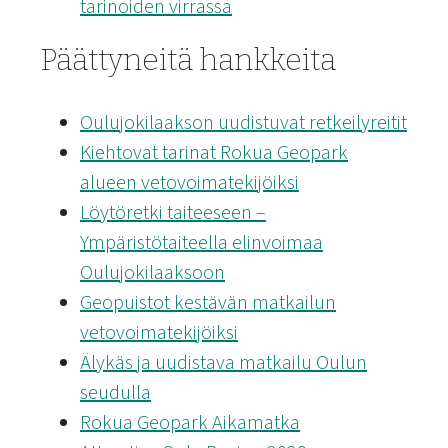
tarinoiden virrassa
Päättyneitä hankkeita
Oulujokilaakson uudistuvat retkeilyreitit
Kiehtovat tarinat Rokua Geopark
alueen vetovoimatekijöiksi
Löytöretki taiteeseen –
Ympäristötaiteella elinvoimaa
Oulujokilaaksoon
Geopuistot kestävän matkailun
vetovoimatekijöiksi
Älykäs ja uudistava matkailu Oulun
seudulla
Rokua Geopark Aikamatka