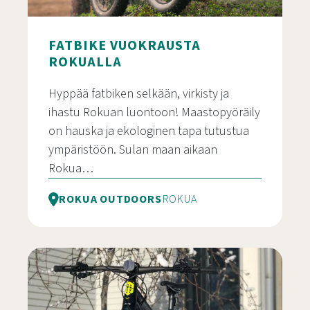
FATBIKE VUOKRAUSTA
ROKUALLA
Hyppää fatbiken selkään, virkisty ja
ihastu Rokuan luontoon! Maastopyöräily
on hauska ja ekologinen tapa tutustua
ympäristöön. Sulan maan aikaan
Rokua…
ROKUA OUTDOORS
ROKUA
Fatbike vuokrausta Rokualla