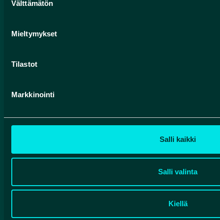
Välttämätön
valinta
Mieltymykset
METSÄHALLITUKSEN
Tilastot
RETKEILYNEUVONTA
Markkinointi
Rokuan kansallispuisto, Oulujärven retkeilyalue,
Liimanninkoski
Yhteydenotot
Salli kaikki
Pohjolan rengastie
Suomen geoparkit
Salli valinta
Kiellä