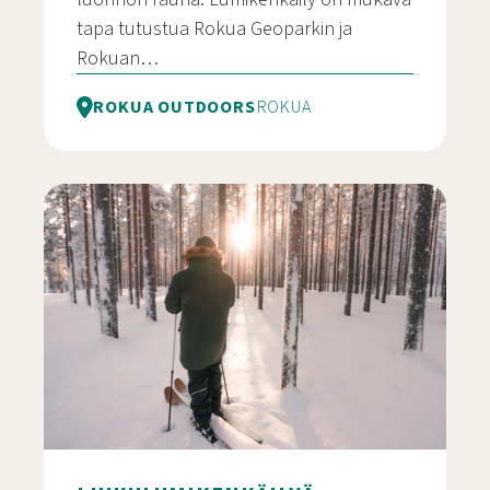
tapa tutustua Rokua Geoparkin ja
Rokuan…
ROKUA OUTDOORS
ROKUA
Lumikenkävuokraus Rokualla