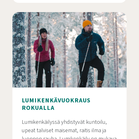
Fatbike vuokrausta Rokualla talvella
LUMIKENKÄVUOKRAUS
ROKUALLA
Lumikenkäilyssä yhdistyvät kuntoilu,
upeat talviset maisemat, raitis ilma ja
luonnon rauha. Lumikenkäily on mukava