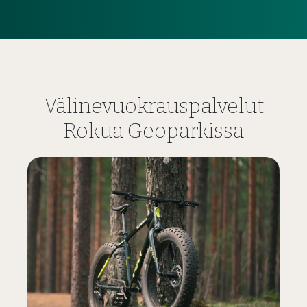
Välinevuokrauspalvelut
Rokua Geoparkissa