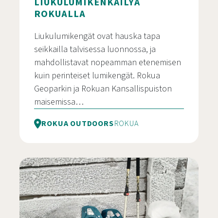
LIUKULUMIKENKÄILYÄ
ROKUALLA
Liukulumikengät ovat hauska tapa
seikkailla talvisessa luonnossa, ja
mahdollistavat nopeamman etenemisen
kuin perinteiset lumikengät. Rokua
Geoparkin ja Rokuan Kansallispuiston
maisemissa…
ROKUA OUTDOORS
ROKUA
Liukulumikenkäilyä Rokualla