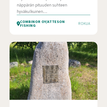
näppärän pituuden suhteen
hyväkulkuinen…
COMBINOR OY/ATTESON
ROKUA
FISHING
Poljettava kajakki