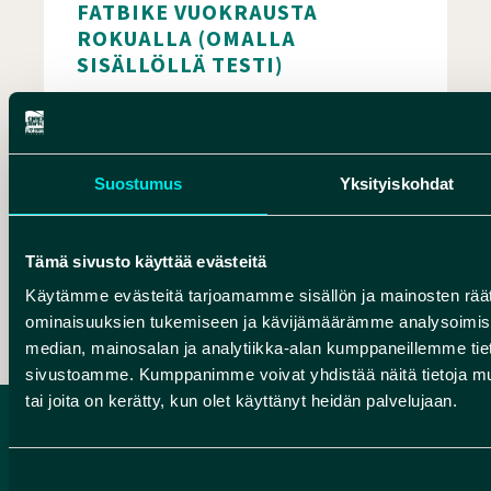
FATBIKE VUOKRAUSTA
ROKUALLA (OMALLA
SISÄLLÖLLÄ TESTI)
Hyppää fatbiken selkään, virkisty ja
ihastu Rokuan luontoon! Maastopyöräily
on hauska ja ekologinen tapa tutustua
Suostumus
Yksityiskohdat
ympäristöön, sekä se sopii aktiviteetiksi…
ROKUA OUTDOORS
ROKUA
Tämä sivusto käyttää evästeitä
Käytämme evästeitä tarjoamamme sisällön ja mainosten räät
Fatbike vuokrausta Rokualla Omalla sisällöllä
ominaisuuksien tukemiseen ja kävijämäärämme analysoimise
median, mainosalan ja analytiikka-alan kumppaneillemme tieto
sivustoamme. Kumppanimme voivat yhdistää näitä tietoja muihin
tai joita on kerätty, kun olet käyttänyt heidän palvelujaan.
Suostumuksen