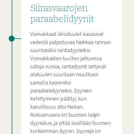
Siirasvaarojen
paraabelidyynit
Voimakkaat länsituulet kasasivat
vedestä paljastuvaa hiekkaa rannan
suuntaisiksi rantadyyneiksi.
Voimakkaiden tuulten jatkuessa
satoja vuosia, rantadyynit siirtyivät
alatuulen suuntaan muuttuen
samalla kaareviksi
paraabelidyyneiksi. Dyynien
kehittyminen päättyi, kun
kasvillisuus sitoi hiekan.
Rokuanvaara on Suomen laajin
dyynialue, ja pitää sisällään Suomen
korkeimman dyynin. Dyynejä on