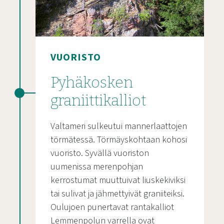
VUORISTO
Pyhäkosken
graniittikalliot
Valtameri sulkeutui mannerlaattojen
törmätessä. Törmäyskohtaan kohosi
vuoristo. Syvällä vuoriston
uumenissa merenpohjan
kerrostumat muuttuivat liuskekiviksi
tai sulivat ja jähmettyivät graniiteiksi.
Oulujoen punertavat rantakalliot
Lemmenpolun varrella ovat