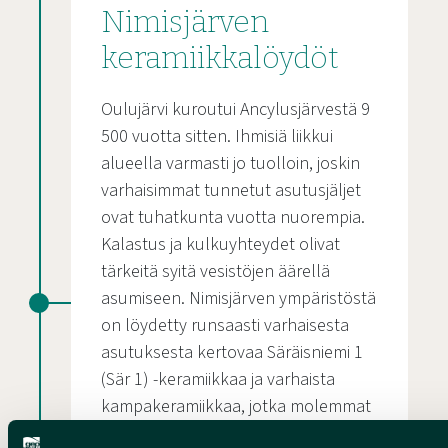
Nimisjärven
keramiikkalöydöt
Oulujärvi kuroutui Ancylusjärvestä 9
500 vuotta sitten. Ihmisiä liikkui
alueella varmasti jo tuolloin, joskin
varhaisimmat tunnetut asutusjäljet
ovat tuhatkunta vuotta nuorempia.
Kalastus ja kulkuyhteydet olivat
tärkeitä syitä vesistöjen äärellä
asumiseen. Nimisjärven ympäristöstä
on löydetty runsaasti varhaisesta
asutuksesta kertovaa Säräisniemi 1
(Sär 1) -keramiikkaa ja varhaista
kampakeramiikkaa, jotka molemmat
ovat vanhimpia Suomesta tunnettuja