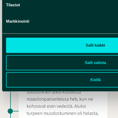
Tilastot
Markkinointi
Salli kaikki
Salli valinta
SUOT
Kuvajan aapasuo
Kiellä
Soistuminen alkoi kosteissa
maastonpainanteissa heti, kun ne
kohosivat esiin vedestä. Aluksi
turpeen muodostuminen oli hidasta,