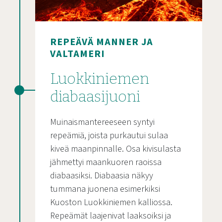
REPEÄVÄ MANNER JA
VALTAMERI
Luokkiniemen
diabaasijuoni
Muinaismantereeseen syntyi
repeämiä, joista purkautui sulaa
kiveä maanpinnalle. Osa kivisulasta
jähmettyi maankuoren raoissa
diabaasiksi. Diabaasia näkyy
tummana juonena esimerkiksi
Kuoston Luokkiniemen kalliossa.
Repeämät laajenivat laaksoiksi ja