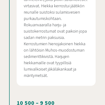
virtasivat. Hiekka kerrostui jäätikön
reunalle suistoksi sulamisvesien
purkautumiskohtaan.
Rokuanvaaralla harju- ja
suistokerrostumat ovat paikoin jopa
sadan metrin paksuisia.
Kerrostumien hienojakoinen hiekka
on lähtöisin Muhos-muodostuman
sedimenttikivistä. Harjujen
hiekkamaille ovat tyypillisiä
lumivalkoiset jäkäläkankaat ja
mäntymetsät.
10 500 – 9 500