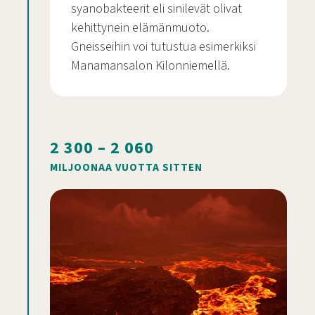
syanobakteerit eli sinilevät olivat
kehittynein elämänmuoto.
Gneisseihin voi tutustua esimerkiksi
Manamansalon Kilonniemellä.
2 300 – 2 060
MILJOONAA VUOTTA SITTEN