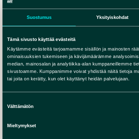
keramiikkatyyppejä. Seudulta
tunnetaan myös pronssikautista
Suostumus
Yksityiskohdat
Säräisniemi 2 (Sär 2) -keramiikkaa.
Useita varhaisia asuinpaikkoja on
jäänyt Oulujärven pinnan alle.
Tämä sivusto käyttää evästeitä
Maankohoaminen on nopeampaa
Käytämme evästeitä tarjoamamme sisällön ja mainosten räät
Vaalankurkussa kuin järven
ominaisuuksien tukemiseen ja kävijämäärämme analysoimise
itäosissa, minkä vuoksi ranta on
median, mainosalan ja analytiikka-alan kumppaneillemme tieto
noussut useita metrejä
sivustoamme. Kumppanimme voivat yhdistää näitä tietoja muihin
kuroutumisen jälkeen.
tai joita on kerätty, kun olet käyttänyt heidän palvelujaan.
Suostumuksen
Välttämätön
valinta
6 000
VUOTTA SITTEN
Mieltymykset