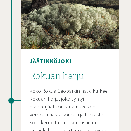
JÄÄTIKKÖJOKI
Rokuan harju
Koko Rokua Geoparkin halki kulkee
Rokuan harju, joka syntyi
mannerjäätikön sulamisvesien
kerrostamasta sorasta ja hiekasta.
Sora kerrostui jäätikön sisäisiin
tunneleihin, joita pitkin sulamisvedet