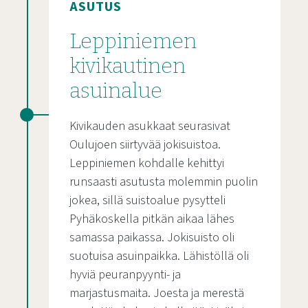
ASUTUS
Leppiniemen
kivikautinen
asuinalue
Kivikauden asukkaat seurasivat
Oulujoen siirtyvää jokisuistoa.
Leppiniemen kohdalle kehittyi
runsaasti asutusta molemmin puolin
jokea, sillä suistoalue pysytteli
Pyhäkoskella pitkän aikaa lähes
samassa paikassa. Jokisuisto oli
suotuisa asuinpaikka. Lähistöllä oli
hyviä peuranpyynti- ja
marjastusmaita. Joesta ja merestä