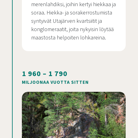
merenlahdiksi, joihin kertyi hiekkaa ja
soraa. Hiekka- ja sorakerrostumista
syntyivät Utajärven kvartsiitit ja
konglomeraatit, joita nykyisin löytää
maastosta helpoiten lohkareina.
1 960 – 1 790
MILJOONAA VUOTTA SITTEN