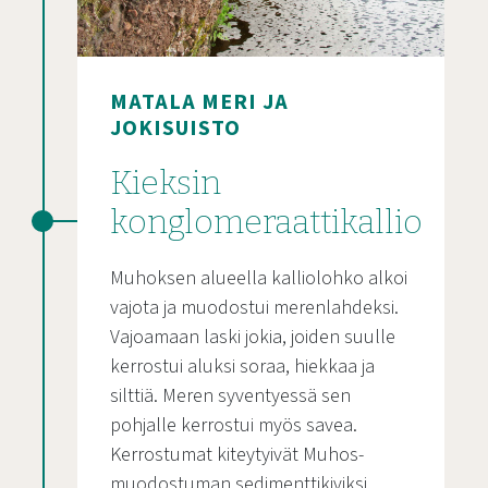
MATALA MERI JA
JOKISUISTO
Kieksin
konglomeraattikallio
Muhoksen alueella kalliolohko alkoi
vajota ja muodostui merenlahdeksi.
Vajoamaan laski jokia, joiden suulle
kerrostui aluksi soraa, hiekkaa ja
silttiä. Meren syventyessä sen
pohjalle kerrostui myös savea.
Kerrostumat kiteytyivät Muhos-
muodostuman sedimenttikiviksi,