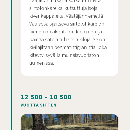
Jäätikön mukana kulkeutui myös
siirtolohkareiksi kutsuttuja isoja
kivenkappaleita. Väätäjänniemellä
Vaalassa sijaitseva siirtolohkare on
pienen omakotitalon kokoinen, ja
painaa satoja tuhansia kiloja. Se on
kivilajiltaan pegmatiittigraniittia, joka
kiteytyi syvällä muinaisvuoriston
uumenissa.
12 500 – 10 500
VUOTTA SITTEN