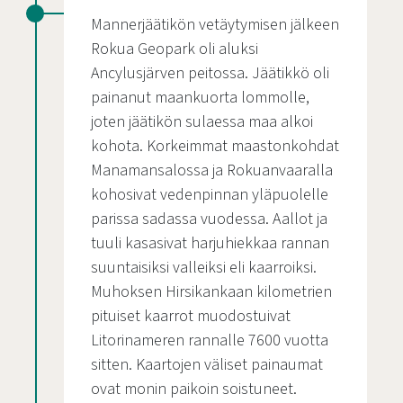
Mannerjäätikön vetäytymisen jälkeen
Rokua Geopark oli aluksi
Ancylusjärven peitossa. Jäätikkö oli
painanut maankuorta lommolle,
joten jäätikön sulaessa maa alkoi
kohota. Korkeimmat maastonkohdat
Manamansalossa ja Rokuanvaaralla
kohosivat vedenpinnan yläpuolelle
parissa sadassa vuodessa. Aallot ja
tuuli kasasivat harjuhiekkaa rannan
suuntaisiksi valleiksi eli kaarroiksi.
Muhoksen Hirsikankaan kilometrien
pituiset kaarrot muodostuivat
Litorinameren rannalle 7600 vuotta
sitten. Kaartojen väliset painaumat
ovat monin paikoin soistuneet.