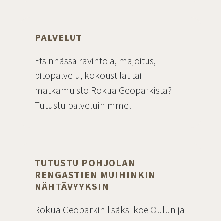
Siirry sivulle
PALVELUT
Etsinnässä ravintola, majoitus,
pitopalvelu, kokoustilat tai
matkamuisto Rokua Geoparkista?
Tutustu palveluihimme!
Siirry sivulle
TUTUSTU POHJOLAN
RENGASTIEN MUIHINKIN
NÄHTÄVYYKSIN
Rokua Geoparkin lisäksi koe Oulun ja