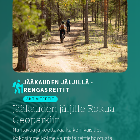
JÄÄKAUDEN JÄLJILLÄ -
RENGASREITIT
AKTIVITEETIT
Jääkauden jäljille Rokua
Geoparkiin
Nähtävää ja koettavaa kaiken ikäisille!
Kokosimme kolme valmista reittiehdotusta