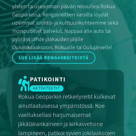
yhden tai useamman päivän reissullesi Rokua
Geoparkissa. Rengasreittien varsilta löydät
upeimmat luonto- ja kulttuurikohteemme sekä
monipuoliset palvelut. Nappaa alle auto tai
pyörä ja lähde jääkauden jäljille
Oulujokilaaksoon, Rokualle tai Oulujärvelle!
LUE LISÄÄ RENGASREITEISTÄ
PATIKOINTI
AKTIVITEETIT
Rokua Geoparkin retkeilyreitit kulkevat
ainutlaatuisessa ympäristössä. Koe
vaelluksellasi harjumaisemat
jäkäläkankaineen ja kirkasvetisine
lampineen, patikoi syvien jokilaaksojen