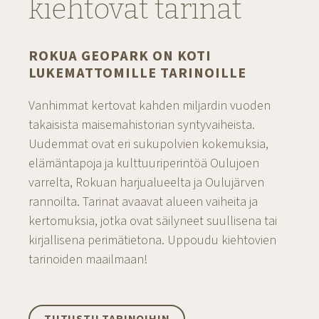
kiehtovat tarinat
ROKUA GEOPARK ON KOTI
LUKEMATTOMILLE TARINOILLE
Vanhimmat kertovat kahden miljardin vuoden
takaisista maisemahistorian syntyvaiheista.
Uudemmat ovat eri sukupolvien kokemuksia,
elämäntapoja ja kulttuuriperintöä Oulujoen
varrelta, Rokuan harjualueelta ja Oulujärven
rannoilta. Tarinat avaavat alueen vaiheita ja
kertomuksia, jotka ovat säilyneet suullisena tai
kirjallisena perimätietona. Uppoudu kiehtovien
tarinoiden maailmaan!
TUTUSTU TARINOIHIN