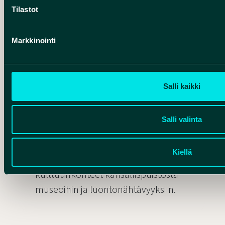
Tilastot
Tekemistä Rokua Geoparkissa?
Rokuan aktiviteetit tuovat luonnon
Markkinointi
lähelle. Pyöräily, hiihto tai vaellus
Rokualla on mieleenpainuva
kokemus.
Salli kaikki
Siirry sivulle
Salli valinta
KOHTEET
Kiellä
Koe Rokua Geoparkin luonto- ja
kulttuurikohteet kansallispuistosta
museoihin ja luontonähtävyyksiin.
Siirry sivulle