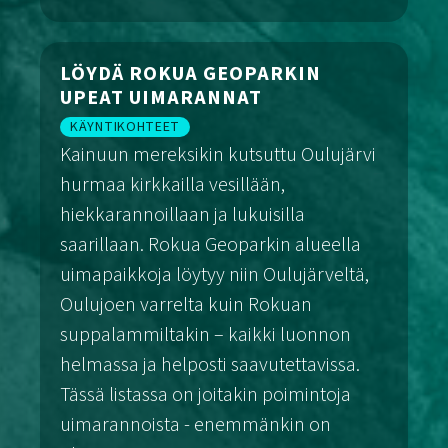
Maastopyöräily
LÖYDÄ ROKUA GEOPARKIN
UPEAT UIMARANNAT
KÄYNTIKOHTEET
Kainuun mereksikin kutsuttu Oulujärvi
hurmaa kirkkailla vesillään,
hiekkarannoillaan ja lukuisilla
saarillaan. Rokua Geoparkin alueella
uimapaikkoja löytyy niin Oulujärveltä,
Oulujoen varrelta kuin Rokuan
suppalammiltakin – kaikki luonnon
helmassa ja helposti saavutettavissa.
Tässä listassa on joitakin poimintoja
uimarannoista - enemmänkin on