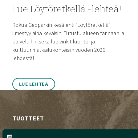
Lue Löytöretkellä -lehteä!
Rokua Geoparkin kesälehti ”Löytöretkellä”
ilmestyy aina keväisin. Tutustu alueen tarinaan ja
palveluihin sekä lue vinkit luonto- ja
kulttuurimatkailukohteisiin vuoden 2026
lehdestä!
LUE LEHTEÄ
TUOTTEET
Unohtumattomia