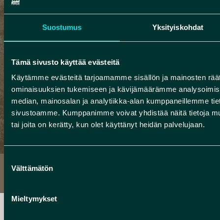
kokemuksia Rokua
Geoparkissa
Suostumus
Yksityiskohdat
Rokua Geopark tarjoaa
Tämä sivusto käyttää evästeitä
kävijälleen näettävää,
Käytämme evästeitä tarjoamamme sisällön ja mainosten räät
koettavaa ja opittavaa.
ominaisuuksien tukemiseen ja kävijämäärämme analysoimise
median, mainosalan ja analytiikka-alan kumppaneillemme tieto
Tutustu palveluihimme
sivustoamme. Kumppanimme voivat yhdistää näitä tietoja muihin
ja valitse tekemistä
tai joita on kerätty, kun olet käyttänyt heidän palvelujaan.
lomalle tai päiväretkelle!
Suostumuksen
Välttämätön
valinta
Mieltymykset
TEKEMISTÄ