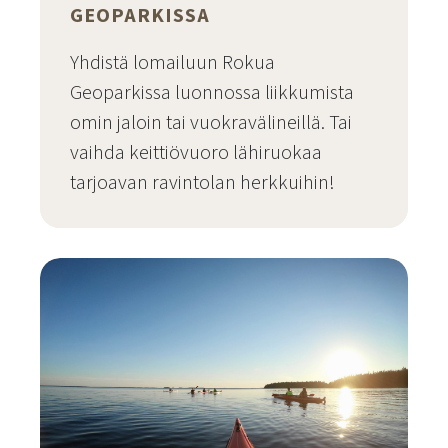
GEOPARKISSA
Yhdistä lomailuun Rokua
Geoparkissa luonnossa liikkumista
omin jaloin tai vuokravälineillä. Tai
vaihda keittiövuoro lähiruokaa
tarjoavan ravintolan herkkuihin!
Siirry sivulle