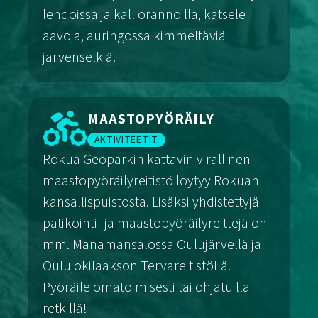
lehdoissa ja kalliorannoilla, katsele
aavoja, auringossa kimmeltäviä
järvenselkiä.
Patikointi
MAASTOPYÖRÄILY
AKTIVITEETIT
Rokua Geoparkin kattavin virallinen
maastopyöräilyreitistö löytyy Rokuan
kansallispuistosta. Lisäksi yhdistettyjä
patikointi- ja maastopyöräilyreittejä on
mm. Manamansalossa Oulujärvellä ja
Oulujokilaakson Tervareitistöllä.
Pyöräile omatoimisesti tai ohjatuilla
retkillä!