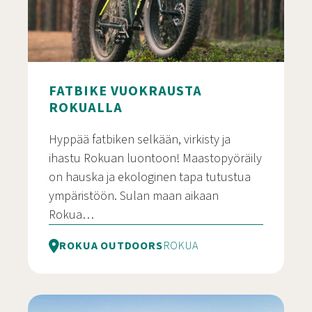
FATBIKE VUOKRAUSTA
ROKUALLA
Hyppää fatbiken selkään, virkisty ja
ihastu Rokuan luontoon! Maastopyöräily
on hauska ja ekologinen tapa tutustua
ympäristöön. Sulan maan aikaan
Rokua…
ROKUA OUTDOORS
ROKUA
Fatbike vuokrausta Rokualla