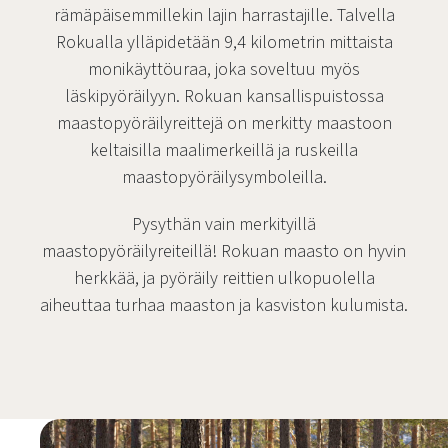
rämäpäisemmillekin lajin harrastajille. Talvella
Rokualla ylläpidetään 9,4 kilometrin mittaista
monikäyttöuraa, joka soveltuu myös
läskipyöräilyyn. Rokuan kansallispuistossa
maastopyöräilyreittejä on merkitty maastoon
keltaisilla maalimerkeillä ja ruskeilla
maastopyöräilysymboleilla.
Pysythän vain merkityillä
maastopyöräilyreiteillä! Rokuan maasto on hyvin
herkkää, ja pyöräily reittien ulkopuolella
aiheuttaa turhaa maaston ja kasviston kulumista.