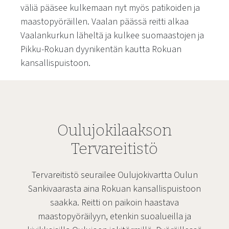
väliä pääsee kulkemaan nyt myös patikoiden ja
maastopyöräillen. Vaalan päässä reitti alkaa
Vaalankurkun läheltä ja kulkee suomaastojen ja
Pikku-Rokuan dyynikentän kautta Rokuan
kansallispuistoon.
Oulujokilaakson
Tervareitistö
Tervareitistö seurailee Oulujokivartta Oulun
Sankivaarasta aina Rokuan kansallispuistoon
saakka. Reitti on paikoin haastava
maastopyöräilyyn, etenkin suoalueilla ja