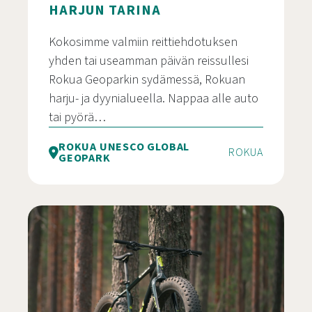
HARJUN TARINA
Kokosimme valmiin reittiehdotuksen
yhden tai useamman päivän reissullesi
Rokua Geoparkin sydämessä, Rokuan
harju- ja dyynialueella. Nappaa alle auto
tai pyörä…
ROKUA UNESCO GLOBAL
ROKUA
GEOPARK
Jääkauden jäljillä – Harjun tarina