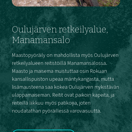
Oulujärven retkeilyalue,
Manamansalo
Maastopyöräily on mahdollista myös Oulujärven
retkeilyalueen reitistöillä Manamansalossa.
Maasto ja maisema muistuttaa osin Rokuan
kansallispuiston upeaa mäntykangasta, mutta
lisämausteena saa kokea Oulujärven mykistävän
ulappamaiseman. Reitit ovat paikoin kapeita, ja
reiteillä liikkuu myös patikoijia, joten
noudatathan pyöräillessä varovaisuutta.