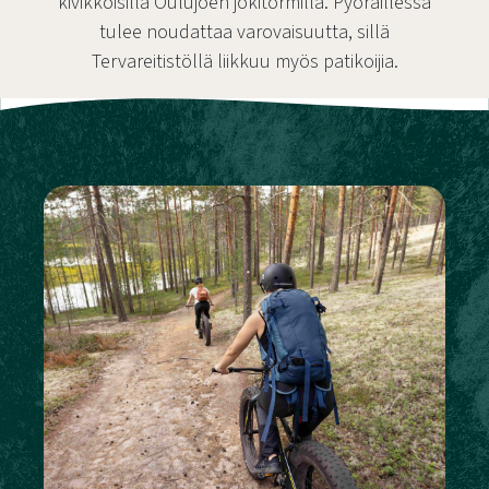
kivikkoisilla Oulujoen jokitörmillä. Pyöräillessä
tulee noudattaa varovaisuutta, sillä
Tervareitistöllä liikkuu myös patikoijia.