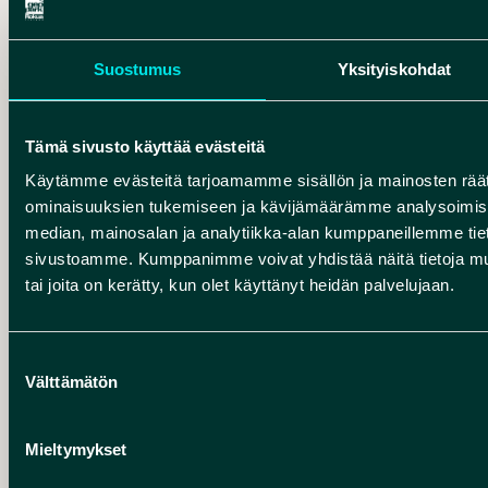
ROKUA UNESCO GLOBAL
VAALA
GEOPARK
Suostumus
Yksityiskohdat
Jääkauden jäljillä – Järven tarina rengasreitti
Tämä sivusto käyttää evästeitä
Käytämme evästeitä tarjoamamme sisällön ja mainosten räät
ominaisuuksien tukemiseen ja kävijämäärämme analysoimise
median, mainosalan ja analytiikka-alan kumppaneillemme tieto
sivustoamme. Kumppanimme voivat yhdistää näitä tietoja muihin
tai joita on kerätty, kun olet käyttänyt heidän palvelujaan.
Suostumuksen
Välttämätön
valinta
JÄÄKAUDEN JÄLJILLÄ -
Mieltymykset
JOKILAAKSON TARINA