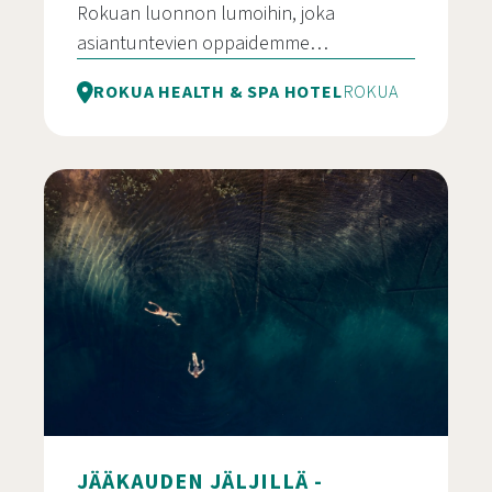
Rokuan luonnon lumoihin, joka
asiantuntevien oppaidemme…
ROKUA HEALTH & SPA HOTEL
ROKUA
Ohjattu maastopyöräretki Rokua Geoparkissa
JÄÄKAUDEN JÄLJILLÄ -