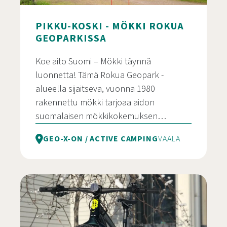
PIKKU-KOSKI - MÖKKI ROKUA
GEOPARKISSA
Koe aito Suomi – Mökki täynnä
luonnetta! Tämä Rokua Geopark -
alueella sijaitseva, vuonna 1980
rakennettu mökki tarjoaa aidon
suomalaisen mökkikokemuksen…
GEO-X-ON / ACTIVE CAMPING
VAALA
Pikku-Koski – mökki Rokua geoparkissa