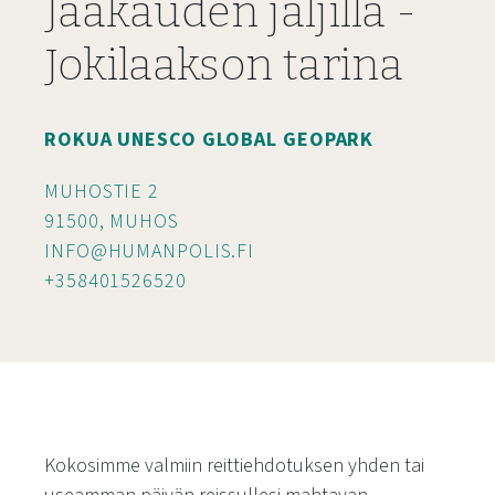
Jääkauden jäljillä -
Jokilaakson tarina
ROKUA UNESCO GLOBAL GEOPARK
MUHOSTIE 2
91500, MUHOS
INFO@HUMANPOLIS.FI
+358401526520
Kokosimme valmiin reittiehdotuksen yhden tai