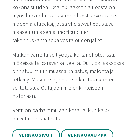
kokonaisuuden. Osa jokilaakson alueesta on
myös luokiteltu valtakunnallisesti arvokkaaksi
maisema-alueeksi, jossa yhdistyvät edustava
maaseutumaisema, monipuolinen
rakennuskanta sekä vesitalouden jäljet.
Matkan varrella voit yöpyä kartanohotellissa,
mökeissä tai caravan-alueella. Oulujokilaaksossa
onnistuu muun muassa kalastus, melonta ja
retkeily. Museoissa ja muissa kulttuurikohteissa
voi tutustua Oulujoen mielenkiintoiseen
historiaan.
Reitti on parhaimmillaan kesällä, kun kaikki
palvelut on saatavilla.
VERKKOSIVUT
VERKKOKAUPPA