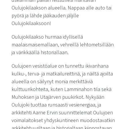
useamman päivän reissullesi mahtavan
Oulujokilaakson alueella. Nappaa alle auto tai
pyörä ja lähde jääkauden jäljille
Oulujokilaaksoon!
Oulujokilaakso hurmaa idyllisellä
maalaismaisemallaan, vehreillä lehtometsillään
ja värikkäällä historiallaan.
Oulujoen vesistöalue on tunnettu ikivanhana
kulku-, terva- ja matkailureittinä, ja näiltä ajoilta
alueella on säilynyt monia merkittäviä
kulttuurikohteita, kuten Lamminahon tila sekä
Muhoksen ja Utajärven puukirkot. Nykyään
Oulujoki tuottaa runsaasti vesienergiaa, ja
arkkitehti Aarne Ervin suunnittelemat Oulujoen
voimalaitokset yhdyskuntineen muodostavatkin
arkkitehtuuriltaan ja historialtaan kiinnostavan