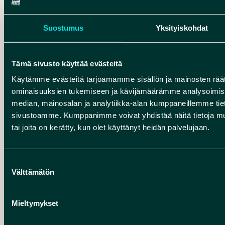
NATURE DREAM DAYS
MUHOS
Suostumus
Yksityiskohdat
Hiljaisuuden ääni – Muuttava talvinen lumielämys
Tämä sivusto käyttää evästeitä
Käytämme evästeitä tarjoamamme sisällön ja mainosten räät
ominaisuuksien tukemiseen ja kävijämäärämme analysoimise
median, mainosalan ja analytiikka-alan kumppaneillemme tieto
sivustoamme. Kumppanimme voivat yhdistää näitä tietoja muihin
tai joita on kerätty, kun olet käyttänyt heidän palvelujaan.
Suostumuksen
Välttämätön
valinta
OPASTETTU RETKI OULUSTA
ROKUAN KANSALLISPUISTOON
Mieltymykset
Opas hakee sinut suoraan