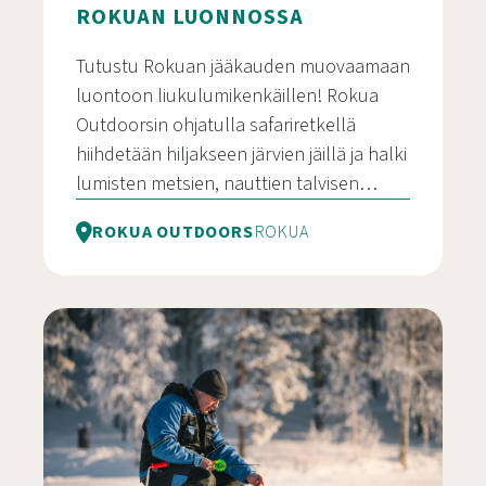
ROKUAN LUONNOSSA
Tutustu Rokuan jääkauden muovaamaan
luontoon liukulumikenkäillen! Rokua
Outdoorsin ohjatulla safariretkellä
hiihdetään hiljakseen järvien jäillä ja halki
lumisten metsien, nauttien talvisen…
ROKUA OUTDOORS
ROKUA
Liukulumikenkäsafari Rokuan luonnossa