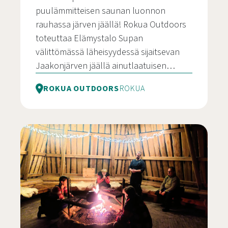
puulämmitteisen saunan luonnon
rauhassa järven jäällä! Rokua Outdoors
toteuttaa Elämystalo Supan
välittömässä läheisyydessä sijaitsevan
Jaakonjärven jäällä ainutlaatuisen…
ROKUA OUTDOORS
ROKUA
Saunaelämys järven jäällä Rokuan luonnon keske