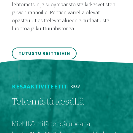
lehtometsiin ja suoympäristöistä kirkasvetisten
järvien rannoille. Reittien varrella olevat
opastaulut esittelevät alueen ainutlaatuista
luontoa ja kulttuurihistoriaa.
TUTUSTU REITTEIHIN
KESÄAKTIVITEETIT
KESÄ
Tekemistä kesällä
Mietitkö mitä tehdä upeana