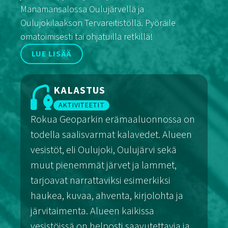
Manamansalossa Oulujärvellä ja
Oulujokilaakson Tervareitistöllä. Pyöräile
omatoimisesti tai ohjatuilla retkillä!
LUE LISÄÄ
KALASTUS
AKTIVITEETIT
Rokua Geoparkin erämaaluonnossa on
todella saalisvarmat kalavedet. Alueen
vesistöt, eli Oulujoki, Oulujärvi sekä
muut pienemmät järvet ja lammet,
tarjoavat narrattaviksi esimerkiksi
haukea, kuvaa, ahventa, kirjolohta ja
järvitaimenta. Alueen kaikissa
vesistöissä on helposti saavutettavia ja