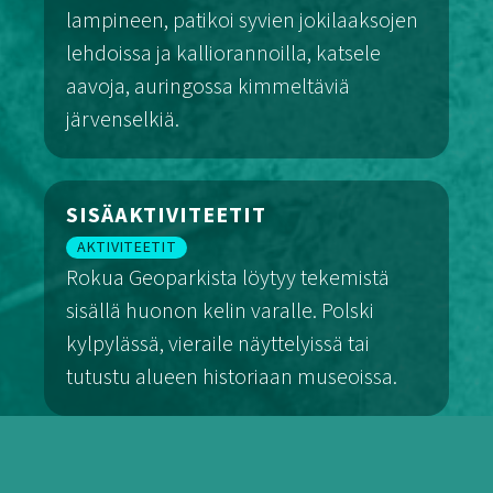
lampineen, patikoi syvien jokilaaksojen
lehdoissa ja kalliorannoilla, katsele
aavoja, auringossa kimmeltäviä
järvenselkiä.
Patikointi
SISÄAKTIVITEETIT
AKTIVITEETIT
Rokua Geoparkista löytyy tekemistä
sisällä huonon kelin varalle. Polski
kylpylässä, vieraile näyttelyissä tai
tutustu alueen historiaan museoissa.
Sisäaktiviteetit