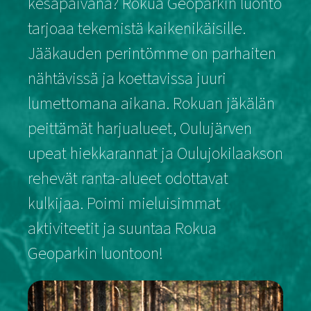
kesäpäivänä? Rokua Geoparkin luonto
tarjoaa tekemistä kaikenikäisille.
Jääkauden perintömme on parhaiten
nähtävissä ja koettavissa juuri
lumettomana aikana. Rokuan jäkälän
peittämät harjualueet, Oulujärven
upeat hiekkarannat ja Oulujokilaakson
rehevät ranta-alueet odottavat
kulkijaa. Poimi mieluisimmat
aktiviteetit ja suuntaa Rokua
Geoparkin luontoon!