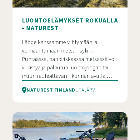
LUONTOELÄMYKSET ROKUALLA
- NATUREST
Lähde kanssamme viihtymään ja
voimaantumaan metsän syliin!
Puhtaassa, happirikkaassa metsässä voit
virkistyä ja palautua luontojoogan tai
muun rauhoittavan liikunnan avulla.…
NATUREST FINLAND
UTAJÄRVI
Luontoelämykset Rokualla – Naturest