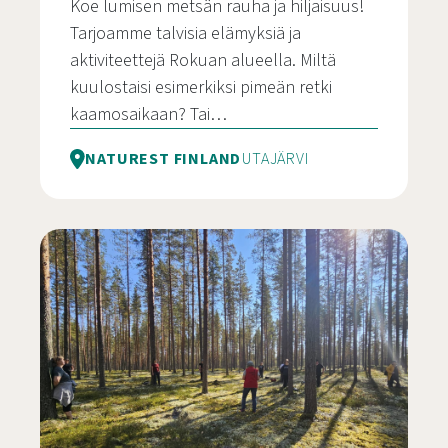
Koe lumisen metsän rauha ja hiljaisuus!
Tarjoamme talvisia elämyksiä ja
aktiviteettejä Rokuan alueella. Miltä
kuulostaisi esimerkiksi pimeän retki
kaamosaikaan? Tai…
NATUREST FINLAND
UTAJÄRVI
Talvielämykset Rokualla – Naturest