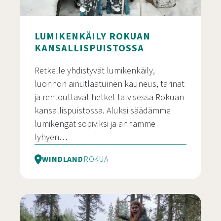
LUMIKENKÄILY ROKUAN
KANSALLISPUISTOSSA
Retkelle yhdistyvät lumikenkäily,
luonnon ainutlaatuinen kauneus, tarinat
ja rentouttavat hetket talvisessa Rokuan
kansallispuistossa. Aluksi säädämme
lumikengät sopiviksi ja annamme
lyhyen…
WINDLAND
ROKUA
Lumikenkäily Rokuan kansallispuistossa