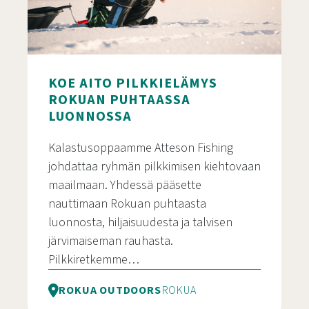
KOE AITO PILKKIELÄMYS
ROKUAN PUHTAASSA
LUONNOSSA
Kalastusoppaamme Atteson Fishing
johdattaa ryhmän pilkkimisen kiehtovaan
maailmaan. Yhdessä pääsette
nauttimaan Rokuan puhtaasta
luonnosta, hiljaisuudesta ja talvisen
järvimaiseman rauhasta.
Pilkkiretkemme…
ROKUA OUTDOORS
ROKUA