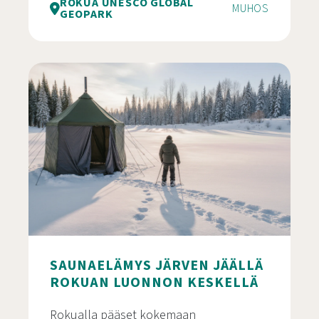
ROKUA UNESCO GLOBAL
MUHOS
GEOPARK
Leirikoulut Rokua Geoparkissa
SAUNAELÄMYS JÄRVEN JÄÄLLÄ
ROKUAN LUONNON KESKELLÄ
Rokualla pääset kokemaan