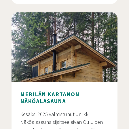
Koe aito pilkkielämys Rokuan puhtaassa luonnos
MERILÄN KARTANON
NÄKÖALASAUNA
Kesäksi 2025 valmistunut uniikki
Näköalasauna sijaitsee aivan Oulujoen