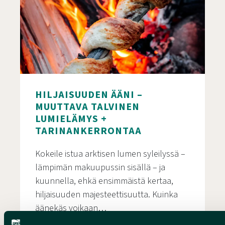
HILJAISUUDEN ÄÄNI –
MUUTTAVA TALVINEN
LUMIELÄMYS +
TARINANKERRONTAA
Kokeile istua arktisen lumen syleilyssä –
lämpimän makuupussin sisällä – ja
kuunnella, ehkä ensimmäistä kertaa,
hiljaisuuden majesteettisuutta. Kuinka
äänekäs voikaan…