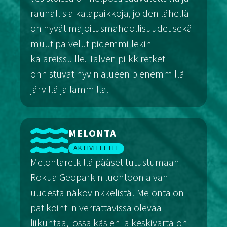
rauhallisia kalapaikkoja, joiden lähellä
on hyvät majoitusmahdollisuudet sekä
muut palvelut pidemmillekin
kalareissuille. Talven pilkkiretket
onnistuvat hyvin alueen pienemmillä
järvillä ja lammilla.
Kalastus
MELONTA
AKTIVITEETIT
Melontaretkillä pääset tutustumaan
Rokua Geoparkin luontoon aivan
uudesta näkövinkkelistä! Melonta on
patikointiin verrattavissa olevaa
liikuntaa, jossa käsien ja keskivartalon