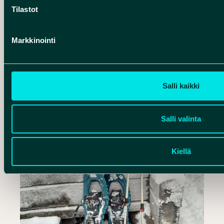
majoituspaikastasi Oulusta, ja yhdessä
Tilastot
ajamme Oulujokilaakson halki kohti
Rokuan kansallispuistoa. Tunnin
Markkinointi
ajomatkan aikana kuulet mielenkiintoisia
tarinoita…
WINDLAND
UTAJÄRVI
Salli kaikki
Opastettu retki Oulusta Rokuan kansallispuistoon
Salli valinta
Kiellä