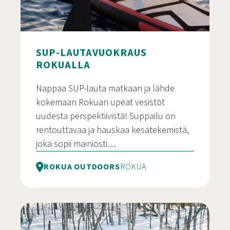
SUP-LAUTAVUOKRAUS
ROKUALLA
Nappaa SUP-lauta matkaan ja lähde
kokemaan Rokuan upeat vesistöt
uudesta perspektiivistä! Suppailu on
rentouttavaa ja hauskaa kesätekemistä,
joka sopii mainiosti…
ROKUA OUTDOORS
ROKUA
SUP-lautavuokraus Rokualla