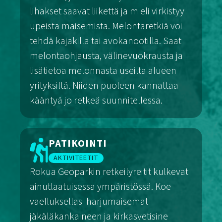
lihakset saavat liikettä ja mieli virkistyy
upeista maisemista. Melontaretkiä voi
tehdä kajakilla tai avokanootilla. Saat
melontaohjausta, välinevuokrausta ja
lisätietoa melonnasta useilta alueen
yrityksiltä. Niiden puoleen kannattaa
kääntyä jo retkeä suunnitellessa.
Melonta
PATIKOINTI
AKTIVITEETIT
Rokua Geoparkin retkeilyreitit kulkevat
ainutlaatuisessa ympäristössä. Koe
vaelluksellasi harjumaisemat
jäkäläkankaineen ja kirkasvetisine