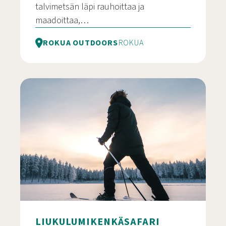
talvimetsän läpi rauhoittaa ja
maadoittaa,…
ROKUA OUTDOORS
ROKUA
Lumikenkäseikkailu Rokualla revontulia metsäst
LIUKULUMIKENKÄSAFARI