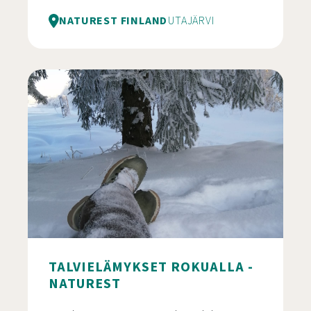
NATUREST FINLAND
UTAJÄRVI
Metsäluontokoulu Rokualla – Naturest
TALVIELÄMYKSET ROKUALLA -
NATUREST