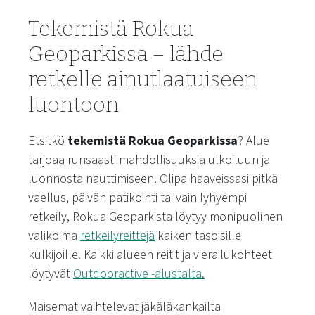
Tekemistä Rokua
Geoparkissa – lähde
retkelle ainutlaatuiseen
luontoon
Etsitkö
tekemistä Rokua Geoparkissa
? Alue
tarjoaa runsaasti mahdollisuuksia ulkoiluun ja
luonnosta nauttimiseen. Olipa haaveissasi pitkä
vaellus, päivän patikointi tai vain lyhyempi
retkeily, Rokua Geoparkista löytyy monipuolinen
valikoima
retkeilyreittejä
kaiken tasoisille
kulkijoille. Kaikki alueen reitit ja vierailukohteet
löytyvät
Outdooractive -alustalta.
Maisemat vaihtelevat jäkäläkankailta