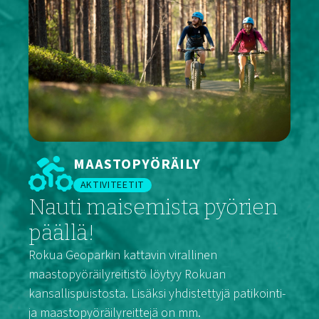
MAASTOPYÖRÄILY
AKTIVITEETIT
Nauti maisemista pyörien
päällä!
Rokua Geoparkin kattavin virallinen
maastopyöräilyreitistö löytyy Rokuan
kansallispuistosta. Lisäksi yhdistettyjä patikointi-
ja maastopyöräilyreittejä on mm.