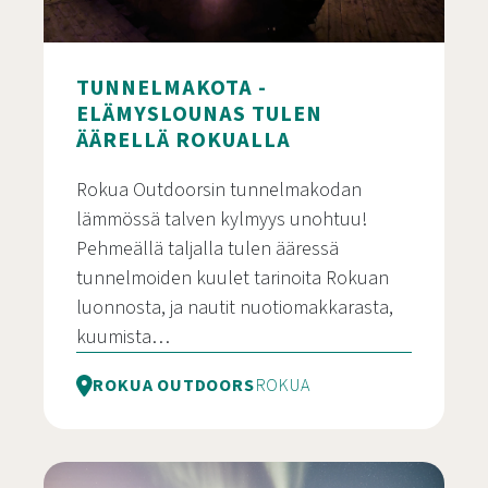
TUNNELMAKOTA -
ELÄMYSLOUNAS TULEN
ÄÄRELLÄ ROKUALLA
Rokua Outdoorsin tunnelmakodan
lämmössä talven kylmyys unohtuu!
Pehmeällä taljalla tulen ääressä
tunnelmoiden kuulet tarinoita Rokuan
luonnosta, ja nautit nuotiomakkarasta,
kuumista…
ROKUA OUTDOORS
ROKUA
Tunnelmakota – elämyslounas tulen äärellä Roku