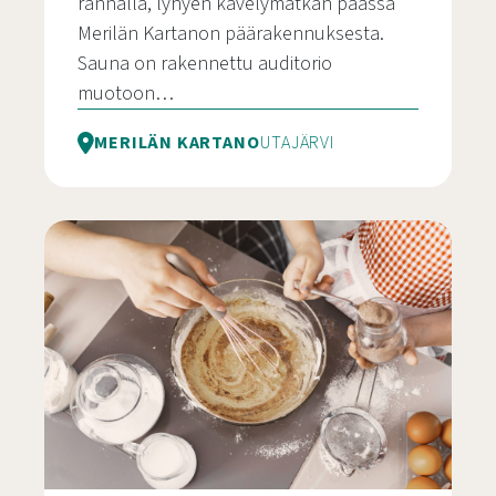
rannalla, lyhyen kävelymatkan päässä
Merilän Kartanon päärakennuksesta.
Sauna on rakennettu auditorio
muotoon…
MERILÄN KARTANO
UTAJÄRVI
Merilän Kartanon Näköalasauna