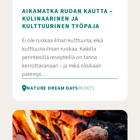
AIKAMATKA RUOAN KAUTTA –
KULINAARINEN JA
KULTTUURINEN TYÖPAJA
Ei ole ruokaa ilman kulttuuria, eikä
kulttuuria ilman ruokaa. Kaikilla
perinteisillä resepteillä on tarina
kerrottavanaan – ja mikä olisikaan
parempi…
NATURE DREAM DAYS
MUHOS
Aikamatka ruoan kautta – Kulinaarinen ja kulttuu