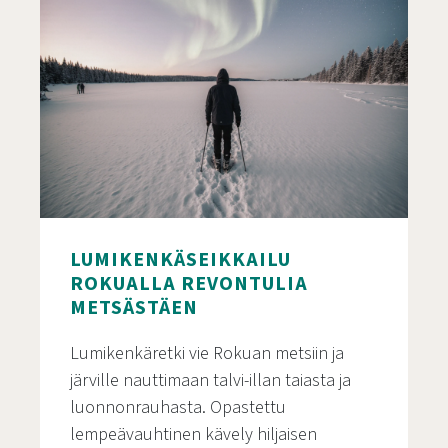
LUMIKENKÄSEIKKAILU
ROKUALLA REVONTULIA
METSÄSTÄEN
Lumikenkäretki vie Rokuan metsiin ja
järville nauttimaan talvi-illan taiasta ja
luonnonrauhasta. Opastettu
lempeävauhtinen kävely hiljaisen