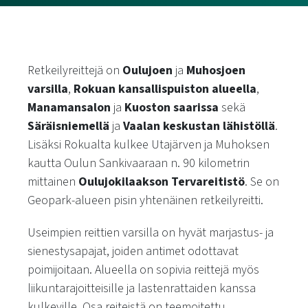
Retkeilyreittejä on
Oulujoen
ja
Muhosjoen
varsilla
,
Rokuan kansallispuiston alueella
,
Manamansalon
ja
Kuoston saarissa
sekä
Säräisniemellä
ja
Vaalan keskustan lähistöllä
.
Lisäksi Rokualta kulkee Utajärven ja Muhoksen
kautta Oulun Sankivaaraan n. 90 kilometrin
mittainen
Oulujokilaakson Tervareitistö
. Se on
Geopark-alueen pisin yhtenäinen retkeilyreitti.
Useimpien reittien varsilla on hyvät marjastus- ja
sienestysapajat, joiden antimet odottavat
poimijoitaan. Alueella on sopivia reittejä myös
liikuntarajoitteisille ja lastenrattaiden kanssa
kulkeville. Osa reiteistä on teemoitettu