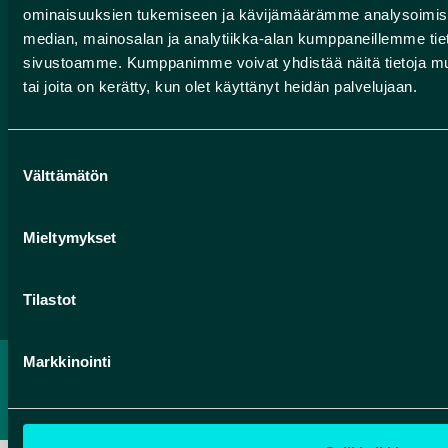
ominaisuuksien tukemiseen ja kävijämäärämme analysoimise
HUMANPOLIS OY (ROKUA GEOPARK)
median, mainosalan ja analytiikka-alan kumppaneillemme tieto
Valtatie 17
sivustoamme. Kumppanimme voivat yhdistää näitä tietoja muihin
tai joita on kerätty, kun olet käyttänyt heidän palvelujaan.
91500 Muhos
info@rokuageopark.fi
Suostumuksen
Tilaa Geoparkin uutiskirje
Välttämätön
valinta
Mieltymykset
Facebook
Instagram
YouTube
Tilastot
Markkinointi
TIETOSUOJASELOSTE
SAAVUTETTAVUUSSELOSTE