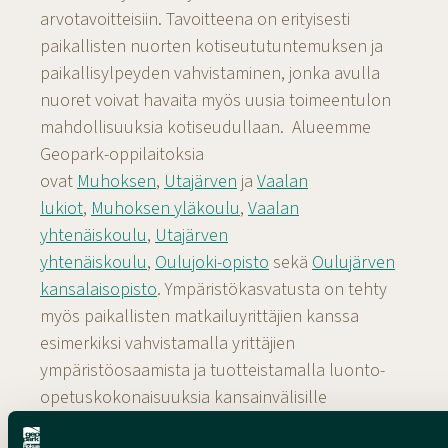
arvotavoitteisiin. Tavoitteena on erityisesti
paikallisten nuorten kotiseututuntemuksen ja
paikallisylpeyden vahvistaminen, jonka avulla
nuoret voivat havaita myös uusia toimeentulon
mahdollisuuksia kotiseudullaan. Alueemme
Geopark-oppilaitoksia
ovat
Muhoksen
,
Utajärven
ja
Vaalan
lukiot
,
Muhoksen yläkoulu
,
Vaalan
yhtenäiskoulu
,
Utajärven
yhtenäiskoulu
,
Oulujoki-opisto
sekä
Oulujärven
kansalaisopisto
.
Ympäristökasvatusta on tehty
myös paikallisten matkailuyrittäjien kanssa
esimerkiksi vahvistamalla yrittäjien
ympäristöosaamista ja tuotteistamalla luonto-
opetuskokonaisuuksia kansainvälisille
markkinoille.