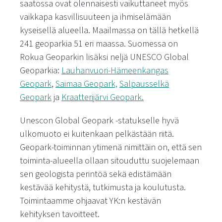
saatossa ovat olennaisesti vaikuttaneet myös
vaikkapa kasvillisuuteen ja ihmiselämään
kyseisellä alueella. Maailmassa on tällä hetkellä
241 geoparkia 51 eri maassa. Suomessa on
Rokua Geoparkin lisäksi neljä UNESCO Global
Geoparkia:
Lauhanvuori-Hämeenkangas
Geopark
,
Saimaa Geopark,
Salpausselkä
Geopark
ja
Kraatterijärvi Geopark.
Unescon Global Geopark -statukselle hyvä
ulkomuoto ei kuitenkaan pelkästään riitä.
Geopark-toiminnan ytimenä nimittäin on, että sen
toiminta-alueella ollaan sitouduttu suojelemaan
sen geologista perintöä sekä edistämään
kestävää kehitystä, tutkimusta ja koulutusta.
Toimintaamme ohjaavat YK:n kestävän
kehityksen tavoitteet.