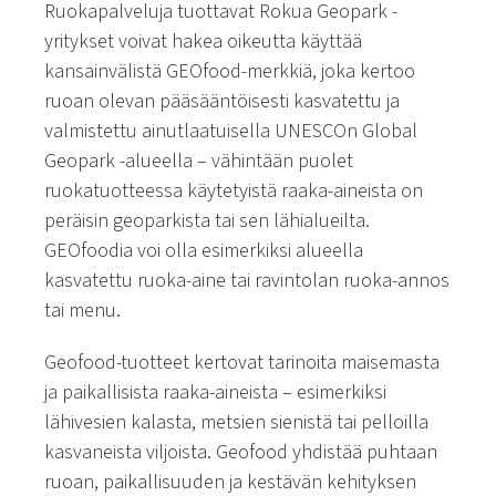
Ruokapalveluja tuottavat Rokua Geopark -
yritykset voivat hakea oikeutta käyttää
kansainvälistä GEOfood-merkkiä, joka kertoo
ruoan olevan pääsääntöisesti kasvatettu ja
valmistettu ainutlaatuisella UNESCOn Global
Geopark -alueella – vähintään puolet
ruokatuotteessa käytetyistä raaka-aineista on
peräisin geoparkista tai sen lähialueilta.
GEOfoodia voi olla esimerkiksi alueella
kasvatettu ruoka-aine tai ravintolan ruoka-annos
tai menu.
Geofood-tuotteet kertovat tarinoita maisemasta
ja paikallisista raaka-aineista – esimerkiksi
lähivesien kalasta, metsien sienistä tai pelloilla
kasvaneista viljoista. Geofood yhdistää puhtaan
ruoan, paikallisuuden ja kestävän kehityksen