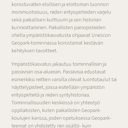
korostuvatkin elollisen ja elottoman luonnon
monimuotoisuus, niiden erityispiirteiden varjelu
sekä paikallisen kulttuurin ja sen historian
kunnioittaminen. Paikallisten painopisteiden
ohella ympäristökasvatusta ohjaavat Unescon
Geopark-toiminnassa korostamat kestävän
kehityksen tavoitteet.
Ympäristökasvatus jakautuu toiminnallisiin ja
passiivisiin osa-alueisiin. Passiivisia edustavat
esimerkiksi reittien varsilla olevat luontotaulut tai
näyttelypisteet, joissa esitellään ympäristön
erityispiirteitä ja niiden syntyhistoriaa.
Toiminnallisuuden keskiössä on yhteistyö
oppilaitosten, kuten paikallisten Geopark-
koulujen kanssa, joiden opetuksessa Geopark-
teemat on yhdistetty niin sisältö- kuin