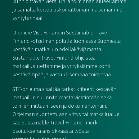
kunnioittavan vierailun ja toiminnan alueellamme
ja samalla kertoa uskomattoman maisemamme
syntytarinaa!
Olemme Visit Finlandin Sustainable Travel
Finland -ohjelman polulla luomassa Suomesta
kestävän matkailun edelläkävijämaata.
Sustainable Travel Finland ohjeistaa
matkailualuettamme ja yrityksiämme kohti
kestävämpää ja vastuullisempaa toimintaa.
STF-ohjelma sisältää tarkat kriteerit kestävän
matkailun suunnitelmasta viestintään sekä
toimien mittaamiseen ja dokumentointiin.
Ohjelman suoritettuaan yritys tai matkailualue
saa Sustainable Travel Finland -merkin
osoituksena ansiokkaasta työstä