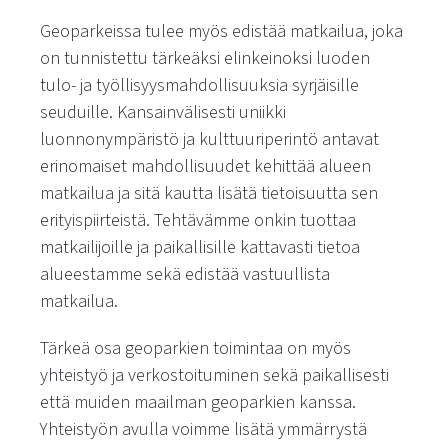
Geoparkeissa tulee myös edistää matkailua, joka
on tunnistettu tärkeäksi elinkeinoksi luoden
tulo- ja työllisyysmahdollisuuksia syrjäisille
seuduille. Kansainvälisesti uniikki
luonnonympäristö ja kulttuuriperintö antavat
erinomaiset mahdollisuudet kehittää alueen
matkailua ja sitä kautta lisätä tietoisuutta sen
erityispiirteistä. Tehtävämme onkin tuottaa
matkailijoille ja paikallisille kattavasti tietoa
alueestamme sekä edistää vastuullista
matkailua.
Tärkeä osa geoparkien toimintaa on myös
yhteistyö ja verkostoituminen sekä paikallisesti
että muiden maailman geoparkien kanssa.
Yhteistyön avulla voimme lisätä ymmärrystä