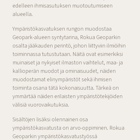
edelleen ihmisasutuksen muotoutumiseen
alueella.
Ympäristökasvatuksen rungon muodostaa
Geopark-alueen syntytarina, Rokua Geoparkin
osalta jääkauden perintö, johon liittyviin ilmiöihin
toiminnassa tutustutaan. Näitä ovat esimerkiksi
muinaiset ja nykyiset ilmaston vaihtelut, maa- ja
kallioperän muodot ja ominaisuudet, näiden
muodostamat elinympäristöt sekä ihmisen
toiminta osana tätä kokonaisuutta. Tärkeä on
ymmärtää näiden erilaisten ympäristötekijöiden
välisiä vuorovaikutuksia.
Sisältöjen lisäksi olennainen osa
ympäristökasvatusta on arvo-oppiminen. Rokua
Geoparkin ympäristökasvatustyössä