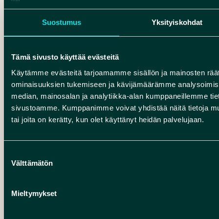
Geoparkeissa tulee olla geotieteilijä, joka vastaa
Suostumus
Yksityiskohdat
ympäristötiedon tuottamisesta ja jakamisesta.
Rokua Geoparkissa ympäristökasvattajana ja
geotieteilijänä toimii Mikko Kiuttu. Mikko on
Tämä sivusto käyttää evästeitä
koulutukseltaan maantieteen ja biologian
Käytämme evästeitä tarjoamamme sisällön ja mainosten räät
aineenopettaja, mutta hän on tehnyt myös
ominaisuuksien tukemiseen ja kävijämäärämme analysoimise
elottoman luonnon monimuotoisuuteen liittyvää
median, mainosalan ja analytiikka-alan kumppaneillemme tieto
tutkimusta sekä suorittanut esimerkiksi
sivustoamme. Kumppanimme voivat yhdistää näitä tietoja muihin
ympäristönsuojelun opintokokonaisuuden ja
tai joita on kerätty, kun olet käyttänyt heidän palvelujaan.
ympäristökasvatuksen erityiskursseja. Työssään
hän usein suunnittelee ja toisinaan myös
Suostumuksen
toteuttaa Geopark-teemaisia opetustuokioita
Välttämätön
valinta
yhdessä opettajien kanssa, ja käy myös eri
tilaisuuksissa kertomassa Rokua Geoparkin
Mieltymykset
ihmeellisestä ympäristöstä.
Kehittämishankkeiden kautta hän on ollut