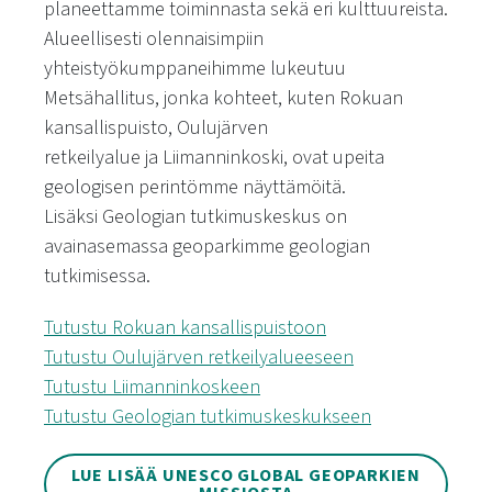
planeettamme toiminnasta sekä eri kulttuureista.
Alueellisesti olennaisimpiin
yhteistyökumppaneihimme lukeutuu
Metsähallitus, jonka kohteet, kuten Rokuan
kansallispuisto, Oulujärven
retkeilyalue ja Liimanninkoski, ovat upeita
geologisen perintömme näyttämöitä.
Lisäksi Geologian tutkimuskeskus on
avainasemassa geoparkimme geologian
tutkimisessa.
Tutustu Rokuan kansallispuistoon
Tutustu Oulujärven retkeilyalueeseen
Tutustu Liimanninkoskeen
Tutustu Geologian tutkimuskeskukseen
LUE LISÄÄ UNESCO GLOBAL GEOPARKIEN