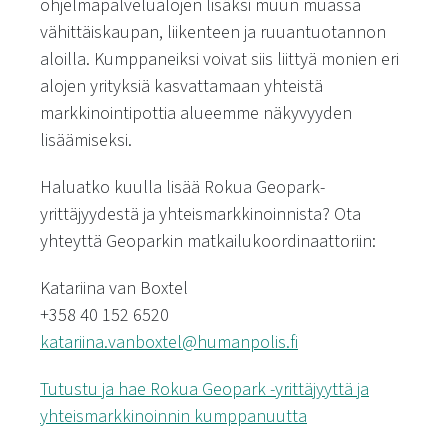
ohjelmapalvelualojen lisäksi muun muassa
vähittäiskaupan, liikenteen ja ruuantuotannon
aloilla. Kumppaneiksi voivat siis liittyä monien eri
alojen yrityksiä kasvattamaan yhteistä
markkinointipottia alueemme näkyvyyden
lisäämiseksi.
Haluatko kuulla lisää Rokua Geopark-
yrittäjyydestä ja yhteismarkkinoinnista?
Ota
yhteyttä Geoparkin matkailukoordinaattoriin:
Katariina van Boxtel
+358 40 152 6520
katariina.vanboxtel@humanpolis.fi
Tutustu ja hae Rokua Geopark -yrittäjyyttä ja
yhteismarkkinoinnin kumppanuutta