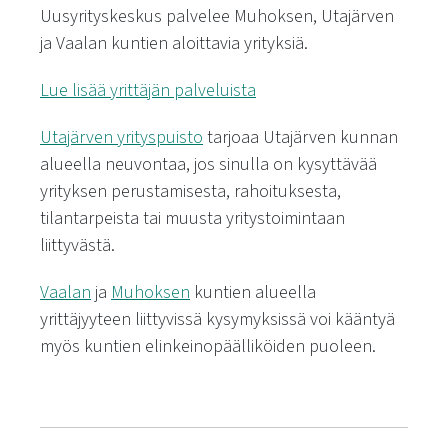
Uusyrityskeskus palvelee Muhoksen, Utajärven
ja Vaalan kuntien aloittavia yrityksiä.
Lue lisää yrittäjän palveluista
Utajärven yrityspuisto
tarjoaa Utajärven kunnan
alueella neuvontaa, jos sinulla on kysyttävää
yrityksen perustamisesta, rahoituksesta,
tilantarpeista tai muusta yritystoimintaan
liittyvästä.
Vaalan
ja
Muhoksen
kuntien alueella
yrittäjyyteen liittyvissä kysymyksissä voi kääntyä
myös kuntien elinkeinopäälliköiden puoleen.