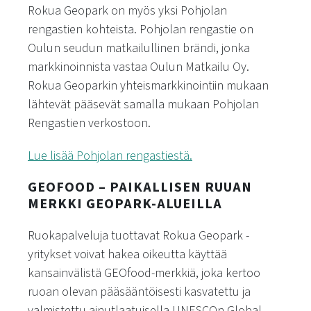
Rokua Geopark on myös yksi Pohjolan
rengastien kohteista. Pohjolan rengastie on
Oulun seudun matkailullinen brändi, jonka
markkinoinnista vastaa Oulun Matkailu Oy.
Rokua Geoparkin yhteismarkkinointiin mukaan
lähtevät pääsevät samalla mukaan Pohjolan
Rengastien verkostoon.
Lue lisää Pohjolan rengastiestä.
GEOFOOD – PAIKALLISEN RUUAN
MERKKI GEOPARK-ALUEILLA
Ruokapalveluja tuottavat Rokua Geopark -
yritykset voivat hakea oikeutta käyttää
kansainvälistä GEOfood-merkkiä, joka kertoo
ruoan olevan pääsääntöisesti kasvatettu ja
valmistettu ainutlaatuisella UNESCOn Global