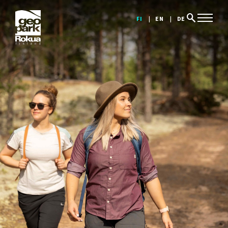
search
FI
EN
DE