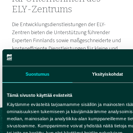
ELY-Zentrums
Die Entwicklungsdienstleistungen der ELY-
Zentren bieten die Unterstützung führender
Experten Finnlands sowie maßgeschneiderte und
kosteneffiziente Dienstleistungen für kleine und
mittlere Unternehmen, die ihr Geschäft
weiterentwickeln, wachsen, sich erneuern und
internationalisieren möchten.
Suostumus
Yksityiskohdat
Mehr über die Entwicklungsdienstleistungen
lesen
Tämä sivusto käyttää evästeitä
Käytämme evästeitä tarjoamamme sisällön ja mainosten räät
ominaisuuksien tukemiseen ja kävijämäärämme analysoimise
median, mainosalan ja analytiikka-alan kumppaneillemme tieto
sivustoamme. Kumppanimme voivat yhdistää näitä tietoja muihin
tai joita on kerätty, kun olet käyttänyt heidän palvelujaan.