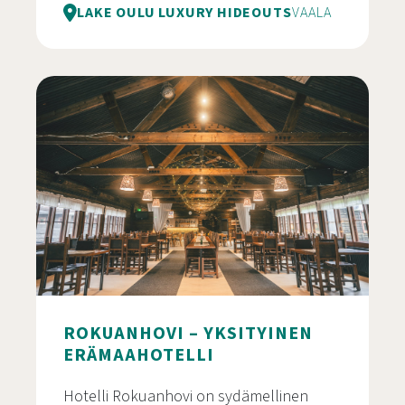
LAKE OULU LUXURY HIDEOUTS
VAALA
Villa Hilikkula – Rentouttava kokoontumispaikka yr
ROKUANHOVI – YKSITYINEN
ERÄMAAHOTELLI
Hotelli Rokuanhovi on sydämellinen