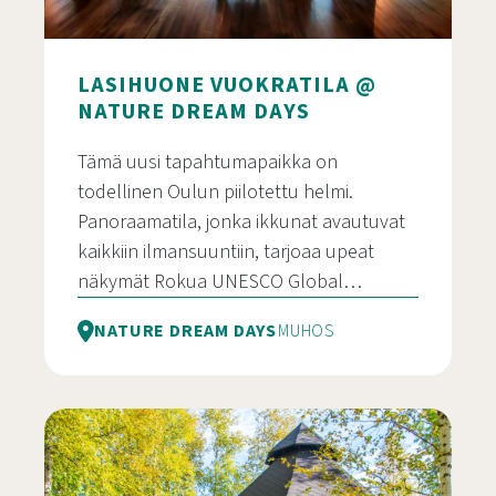
LASIHUONE VUOKRATILA @
NATURE DREAM DAYS
Tämä uusi tapahtumapaikka on
todellinen Oulun piilotettu helmi.
Panoraamatila, jonka ikkunat avautuvat
kaikkiin ilmansuuntiin, tarjoaa upeat
näkymät Rokua UNESCO Global…
NATURE DREAM DAYS
MUHOS
Lasihuone vuokratila @ Nature Dream Days