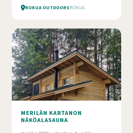
ROKUA OUTDOORS
ROKUA
Koe aito pilkkielämys Rokuan puhtaassa luonnos
MERILÄN KARTANON
NÄKÖALASAUNA