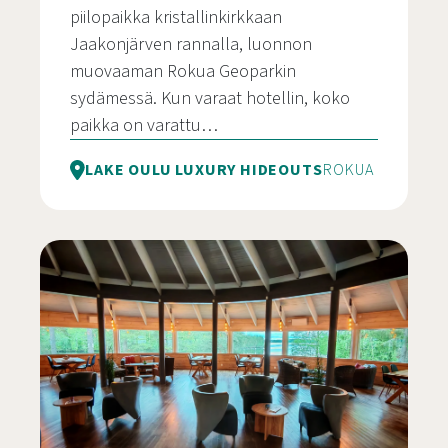
piilopaikka kristallinkirkkaan
Jaakonjärven rannalla, luonnon
muovaaman Rokua Geoparkin
sydämessä. Kun varaat hotellin, koko
paikka on varattu…
LAKE OULU LUXURY HIDEOUTS
ROKUA
Rokuanhovi – Yksityinen erämaahotelli