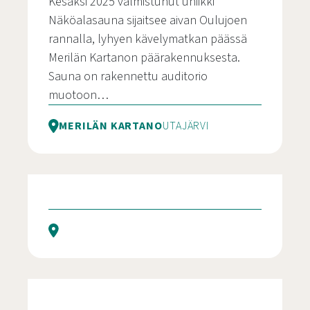
Kesäksi 2025 valmistunut uniikki
Näköalasauna sijaitsee aivan Oulujoen
rannalla, lyhyen kävelymatkan päässä
Merilän Kartanon päärakennuksesta.
Sauna on rakennettu auditorio
muotoon…
MERILÄN KARTANO
UTAJÄRVI
Merilän Kartanon Näköalasauna
Romanttinen ystävänpäivän pakopaikka