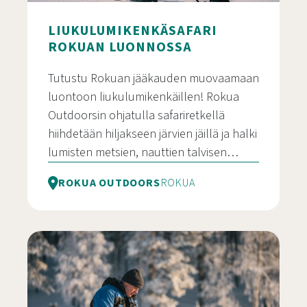
LIUKULUMIKENKÄSAFARI
ROKUAN LUONNOSSA
Tutustu Rokuan jääkauden muovaamaan
luontoon liukulumikenkäillen! Rokua
Outdoorsin ohjatulla safariretkellä
hiihdetään hiljakseen järvien jäillä ja halki
lumisten metsien, nauttien talvisen…
ROKUA OUTDOORS
ROKUA
Liukulumikenkäsafari Rokuan luonnossa