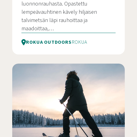
luonnonrauhasta. Opastettu
lempeävauhtinen kävely hiljaisen
talvimetsän läpi rauhoittaa ja
maadoittaa,…
ROKUA OUTDOORS
ROKUA
Lumikenkäseikkailu Rokualla revontulia metsäst