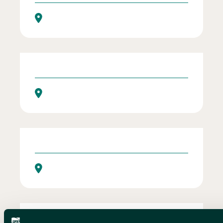
Through time and food – Holiday Package Chalet s
Zeitreise durch das Essen – Kulinarischer und kul