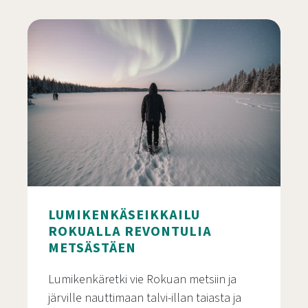
Tunnelmakota – elämyslounas tulen äärellä Roku
LUMIKENKÄSEIKKAILU
ROKUALLA REVONTULIA
METSÄSTÄEN
Lumikenkäretki vie Rokuan metsiin ja
järville nauttimaan talvi-illan taiasta ja