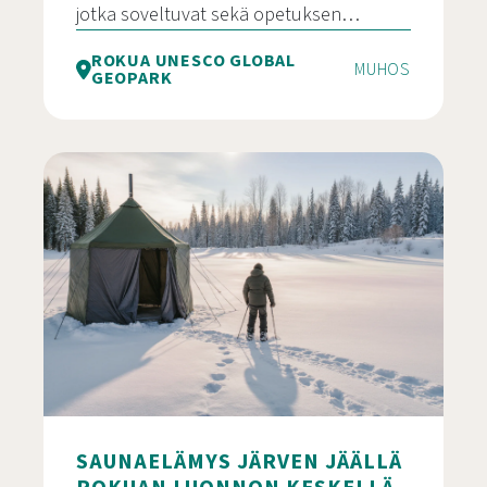
jotka soveltuvat sekä opetuksen…
ROKUA UNESCO GLOBAL
MUHOS
GEOPARK
Leirikoulut Rokua Geoparkissa
SAUNAELÄMYS JÄRVEN JÄÄLLÄ