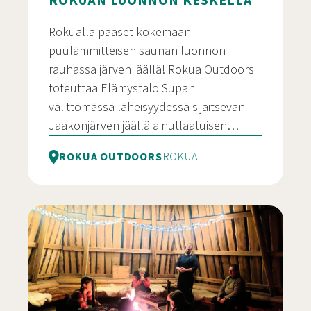
ROKUAN LUONNON KESKELLÄ
Rokualla pääset kokemaan
puulämmitteisen saunan luonnon
rauhassa järven jäällä! Rokua Outdoors
toteuttaa Elämystalo Supan
välittömässä läheisyydessä sijaitsevan
Jaakonjärven jäällä ainutlaatuisen…
ROKUA OUTDOORS
ROKUA
Saunaelämys järven jäällä Rokuan luonnon keske