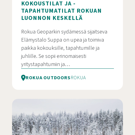
KOKOUSTILAT JA -
TAPAHTUMATILAT ROKUAN
LUONNON KESKELLÄ
Rokua Geoparkin sydämessä sijaitseva
Elämystalo Suppa on upea ja toimiva
paikka kokouksille, tapahtumille ja
juhlille. Se sopii erinomaisesti
yritystapahtumiin ja…
ROKUA OUTDOORS
ROKUA
Kokoustilat ja -tapahtumatilat Rokuan luonnon ke