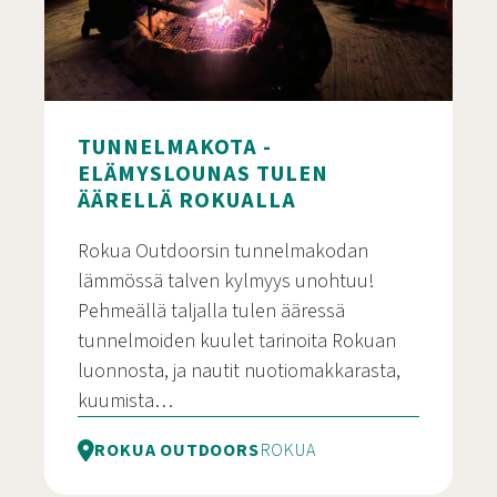
TUNNELMAKOTA -
ELÄMYSLOUNAS TULEN
ÄÄRELLÄ ROKUALLA
Rokua Outdoorsin tunnelmakodan
lämmössä talven kylmyys unohtuu!
Pehmeällä taljalla tulen ääressä
tunnelmoiden kuulet tarinoita Rokuan
luonnosta, ja nautit nuotiomakkarasta,
kuumista…
ROKUA OUTDOORS
ROKUA