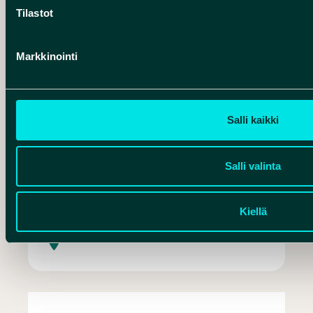
Tilastot
Markkinointi
Metsäluontokoulu Rokualla – Naturest
Salli kaikki
Salli valinta
Talvielämykset Rokualla – Naturest
Kiellä
Luontoelämykset Rokualla – Naturest