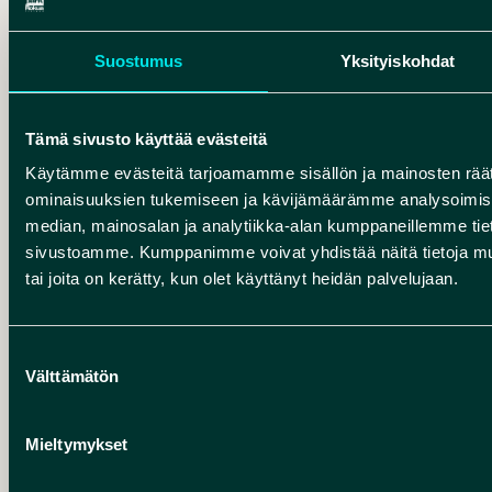
Suostumus
Yksityiskohdat
Opastettu retki Oulusta Rokuan kansallispuistoon
Tämä sivusto käyttää evästeitä
Käytämme evästeitä tarjoamamme sisällön ja mainosten räät
ominaisuuksien tukemiseen ja kävijämäärämme analysoimise
median, mainosalan ja analytiikka-alan kumppaneillemme tieto
sivustoamme. Kumppanimme voivat yhdistää näitä tietoja muihin
Wisdom comes with Winters – Holiday package Cha
tai joita on kerätty, kun olet käyttänyt heidän palvelujaan.
Suostumuksen
Välttämätön
valinta
Lumikenkäily Rokuan kansallispuistossa
Mieltymykset