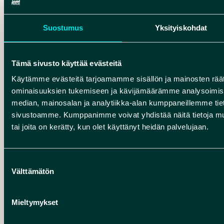
Stillstand, als die Vegetation den
Sand band. Rokuanvaara ist das
Suostumus
Yksityiskohdat
größte Dünengebiet Finnlands und
beherbergt die höchste Düne des
Landes. Dünen finden sich auch in
Tämä sivusto käyttää evästeitä
Manamansalo und im Kurikkavaara
Käytämme evästeitä tarjoamamme sisällön ja mainosten räät
bei Vaala. Die Dünen gehören zu den
ominaisuuksien tukemiseen ja kävijämäärämme analysoimise
kargsten Lebensräumen in Rokua,
median, mainosalan ja analytiikka-alan kumppaneillemme tieto
bieten jedoch gleichzeitig
sivustoamme. Kumppanimme voivat yhdistää näitä tietoja muihin
Lebensraum für viele gefährdete
tai joita on kerätty, kun olet käyttänyt heidän palvelujaan.
Arten.
Suostumuksen
Välttämätön
valinta
10 400 – 1 500
Mieltymykset
VOR JAHREN