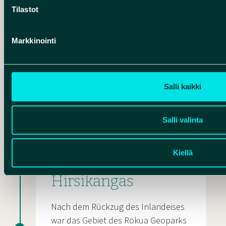
Tilastot
Markkinointi
Salli kaikki
Salli valinta
STRANDFORMEN
Kiellä
Die Strandwälle von
Hirsikangas
Nach dem Rückzug des Inlandeises
war das Gebiet des Rokua Geoparks