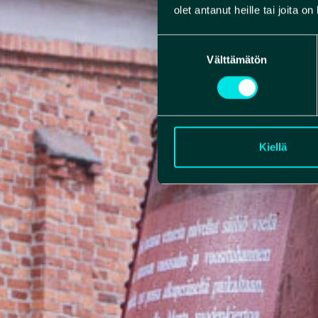
olet antanut heille tai joita o
Suostumuksen
Välttämätön
valinta
Kiellä