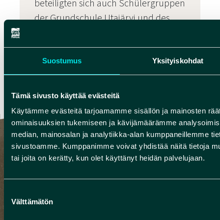
beteiligten sich auch Schülergruppen
der Grundschule Utajärvi und des
Gymnasiums Vaala. Realisiert wurde
das Werk mit Unterstützung der
Stiftung für Gesundheit und
Suostumus
Yksityiskohdat
Rehabilitation Rokua sowie der
Gemeinde Utajärvi.
Tämä sivusto käyttää evästeitä
Käytämme evästeitä tarjoamamme sisällön ja mainosten räät
ominaisuuksien tukemiseen ja kävijämäärämme analysoimise
median, mainosalan ja analytiikka-alan kumppaneillemme tieto
sivustoamme. Kumppanimme voivat yhdistää näitä tietoja muihin
Löytöretki taiteeseen
tai joita on kerätty, kun olet käyttänyt heidän palvelujaan.
Die sieben Werke des Projekts
Löytöretki
Suostumuksen
Välttämätön
taiteeseen
(„Entdeckungsreise zur Kunst“)
valinta
bringen das Natur- und Kulturerbe der