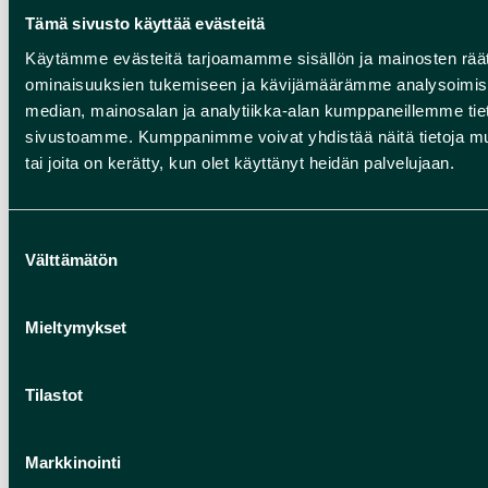
Tämä sivusto käyttää evästeitä
Rekisteröidyllä on oikeus tarkistaa häntä
Käytämme evästeitä tarjoamamme sisällön ja mainosten räät
koskevat rekisteriin tallennetut tiedot
ominaisuuksien tukemiseen ja kävijämäärämme analysoimise
toimittamalla sitä koskeva kirjallinen ja
median, mainosalan ja analytiikka-alan kumppaneillemme tieto
allekirjoitettu pyyntö Humanpolis Oy:lle. Jos
sivustoamme. Kumppanimme voivat yhdistää näitä tietoja muihin
rekisteröidyissä tiedoissa on virheitä, rekisteröity
tai joita on kerätty, kun olet käyttänyt heidän palvelujaan.
voi esittää virheen korjaamista koskevan
pyynnön.
Suostumuksen
Välttämätön
valinta
Tarkastusoikeutta tai tietojen korjausta,
täydentämistä tai poistoa koskevat pyynnöt
tulee esittää osoitteeseen: Humanpolis Oy,
Mieltymykset
Valtatie 17, 91500 MUHOS
Tilastot
Rekisterin suojauksen periaatteet
Rekisteri on suojattu teknisin ja organisatorisin
Markkinointi