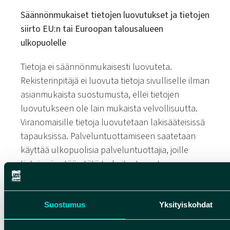
Säännönmukaiset tietojen luovutukset ja tietojen
siirto EU:n tai Euroopan talousalueen
ulkopuolelle
Tietoja ei säännönmukaisesti luovuteta.
Rekisterinpitäjä ei luovuta tietoja sivulliselle ilman
asianmukaista suostumusta, ellei tietojen
luovutukseen ole lain mukaista velvollisuutta.
Viranomaisille tietoja luovutetaan lakisääteisissä
tapauksissa. Palveluntuottamiseen saatetaan
käyttää ulkopuolisia palveluntuottajia, joille
tietoja siirretään tätä tarkoitusta varten.
Tietoja ei säännönmukaisesti siirretä EU:n tai
Euroopan talousalueen ulkopuolelle.
Suostumus
Yksityiskohdat
Rekisteröidyn oikeudet