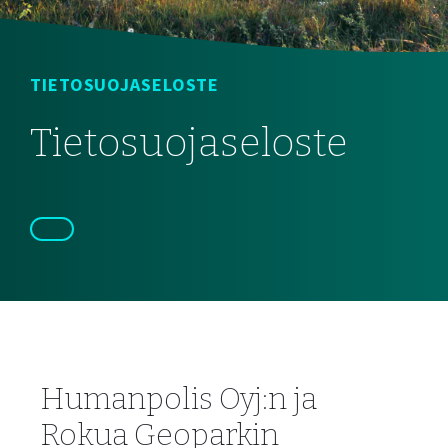
TIETOSUOJASELOSTE
Tietosuojaseloste
Humanpolis Oyj:n ja
Rokua Geoparkin