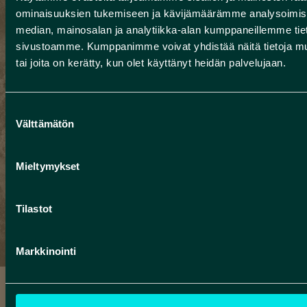
im Rokua Geopark.
ominaisuuksien tukemiseen ja kävijämäärämme analysoimise
median, mainosalan ja analytiikka-alan kumppaneillemme tieto
sivustoamme. Kumppanimme voivat yhdistää näitä tietoja muihin
Der Rokua Geopark
tai joita on kerätty, kun olet käyttänyt heidän palvelujaan.
bietet seinen Besuchern
viel zu sehen, zu erleben
Suostumuksen
Välttämätön
und zu lernen.
valinta
Entdecken Sie unsere
Mieltymykset
Angebote und wählen
Sie Aktivitäten für Ihren
Tilastot
Urlaub oder
Tagesausflug!
Markkinointi