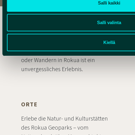
Salli kaikki
AKTIVITÄTEN
Salli valinta
Aktivitäten im Rokua Geopark? Die
Aktivitäten in Rokua bringen Sie der
Kiellä
Natur ganz nah. Radfahren, Skifahren
oder Wandern in Rokua ist ein
unvergessliches Erlebnis.
ORTE
Erlebe die Natur- und Kulturstätten
des Rokua Geoparks – vom