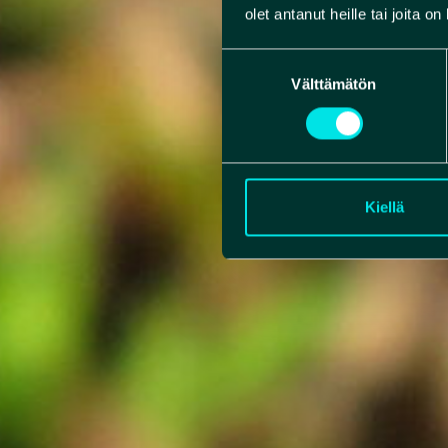
olet antanut heille tai joita o
Suostumuksen
Välttämätön
valinta
Kiellä