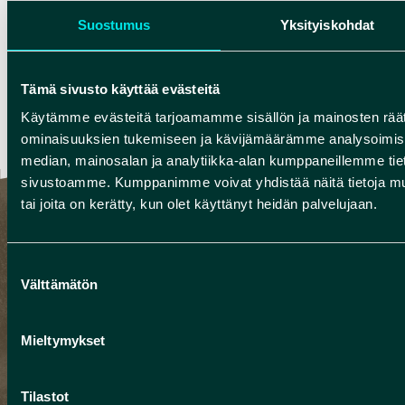
waren neben der Künstlerin Tiina
Suostumus
Yksityiskohdat
Vehkaperä auch der
Erdbauunternehmer Konsta
Tämä sivusto käyttää evästeitä
Hahtonen und die Gemeinde Utajärvi
Käytämme evästeitä tarjoamamme sisällön ja mainosten räät
beteiligt.
ominaisuuksien tukemiseen ja kävijämäärämme analysoimise
median, mainosalan ja analytiikka-alan kumppaneillemme tieto
sivustoamme. Kumppanimme voivat yhdistää näitä tietoja muihin
tai joita on kerätty, kun olet käyttänyt heidän palvelujaan.
Löytöretki taiteeseen
Suostumuksen
Välttämätön
valinta
Die sieben Werke der Gesamtausstellung
„Löytöretki taiteeseen“ (Entdeckungsreise zur
Mieltymykset
Kunst) bringen das Natur- und Kulturerbe der
landschaftlich national wertvollen Gebiete im
Tilastot