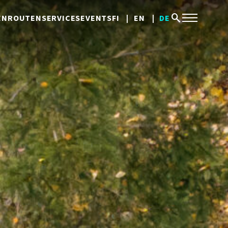
search
EN
ROUTEN
SERVICES
EVENTS
FI
EN
DE