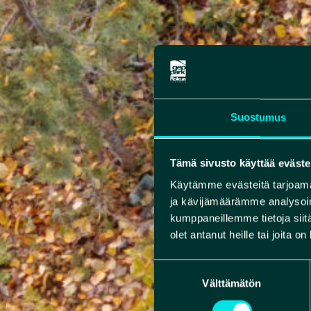
Suostumus
Tämä sivusto käyttää eväste
Käytämme evästeitä tarjoama
ja kävijämäärämme analysoim
kumppaneillemme tietoja siitä
olet antanut heille tai joita o
Suostumuksen
Välttämätön
valinta