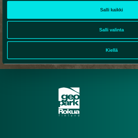
die Gründer des Rokua Geoparks (die Gemeinden
Muhos, Utajärvi und Vaala, die Rokua
Salli kaikki
Gesundheits- und Rehabilitationsstiftung und
Metsähallitus). Die Auftragserteilung übernahm
Salli valinta
Humanpolis Oy.
Kiellä