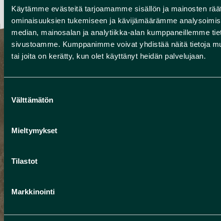
Gemeinde Vaala beteiligt.
Käytämme evästeitä tarjoamamme sisällön ja mainosten räät
ominaisuuksien tukemiseen ja kävijämäärämme analysoimise
median, mainosalan ja analytiikka-alan kumppaneillemme tieto
sivustoamme. Kumppanimme voivat yhdistää näitä tietoja muihin
tai joita on kerätty, kun olet käyttänyt heidän palvelujaan.
Löytöretki taiteeseen
Suostumuksen
Välttämätön
Die sieben Werke der Gesamtausstellung
valinta
„Entdeckungsreise in die Kunst“ bringen das
Natur- und Kulturerbe der landschaftlich
Mieltymykset
national anerkannten Gebiete im Rokua Geopark
mittels Umweltkunst zum Ausdruck.
Tilastot
Inspirationen lieferten drei Hauptthemen: das
geologische Erbe, Teer und Legenden. Die
Markkinointi
Finanzierung der Werke erfolgte durch den
Bezirk Nordösterbotten (AKKE-Förderung) sowie