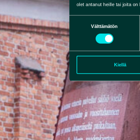
olet antanut heille tai joita o
Suostumuksen
Välttämätön
valinta
Kiellä