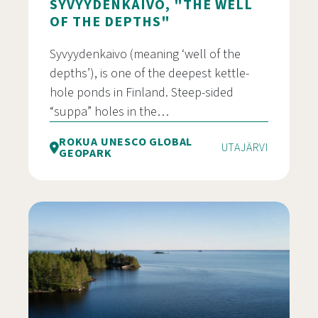
SYVYYDENKAIVO, "THE WELL
OF THE DEPTHS"
Syvyydenkaivo (meaning ‘well of the
depths’), is one of the deepest kettle-
hole ponds in Finland. Steep-sided
“suppa” holes in the…
ROKUA UNESCO GLOBAL
UTAJÄRVI
GEOPARK
Syvyydenkaivo – Suomen suurin suppa