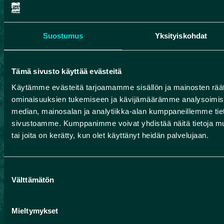
Suostumus
Yksityiskohdat
Rokua Geopark nature
Tämä sivusto käyttää evästeitä
attractions
Käytämme evästeitä tarjoamamme sisällön ja mainosten räät
ominaisuuksien tukemiseen ja kävijämäärämme analysoimise
The unique story of the origins of Rokua Geopark
median, mainosalan ja analytiikka-alan kumppaneillemme tieto
can be explored in the many natural sites in the
sivustoamme. Kumppanimme voivat yhdistää näitä tietoja muihin
area, whose history goes back thousands or
tai joita on kerätty, kun olet käyttänyt heidän palvelujaan.
even billions of years.
Suostumuksen
Välttämätön
valinta
EXPLORE THE NATURAL ATTRACTIONS OF
ROKUA GEOPARK
Mieltymykset