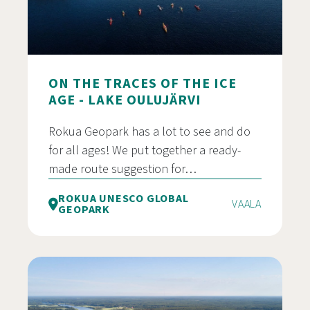
ON THE TRACES OF THE ICE
AGE - LAKE OULUJÄRVI
Rokua Geopark has a lot to see and do
for all ages! We put together a ready-
made route suggestion for…
ROKUA UNESCO GLOBAL
VAALA
GEOPARK
Jääkauden jäljillä – Järven tarina rengasreitti