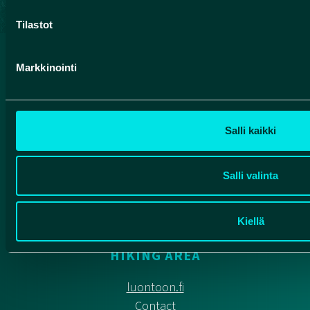
Tilastot
Markkinointi
Salli kaikki
Salli valinta
HIKING INFORMATION SERVICE OF
FINNISH FOREST ADMINISTRATION
(METSÄHALLITUS) FOR ROKUA
Kiellä
NATIONAL PARK AND MANAMANSALO
HIKING AREA
luontoon.fi
Contact