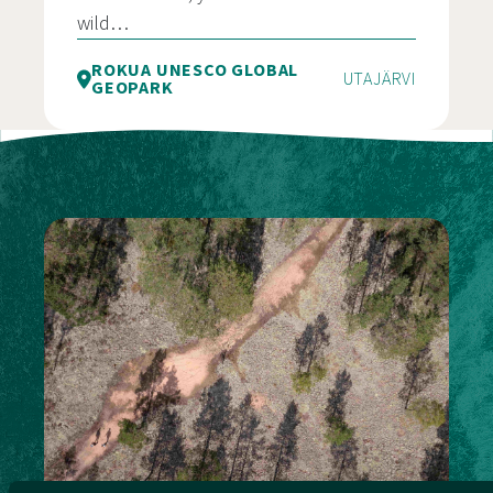
wild…
ROKUA UNESCO GLOBAL
UTAJÄRVI
GEOPARK
Pookivaaran näkötorni