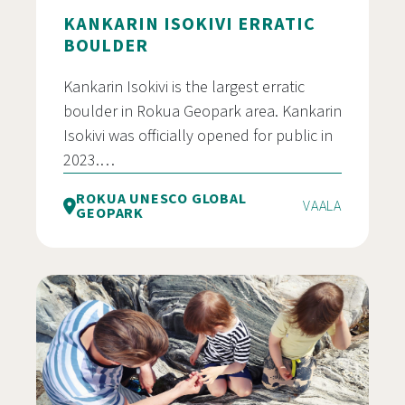
KANKARIN ISOKIVI ERRATIC
BOULDER
Kankarin Isokivi is the largest erratic
boulder in Rokua Geopark area. Kankarin
Isokivi was officially opened for public in
2023.…
ROKUA UNESCO GLOBAL
VAALA
GEOPARK
Kankarin Isokivi