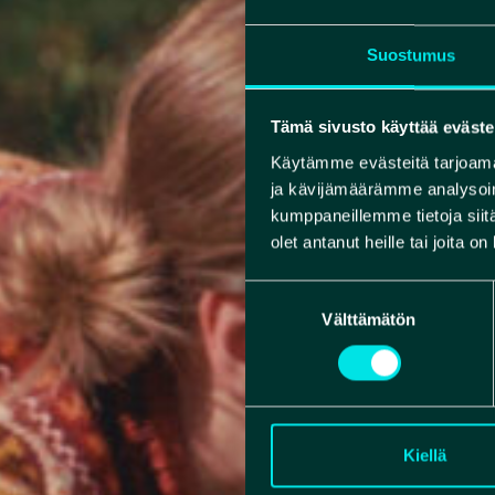
Suostumus
Tämä sivusto käyttää eväste
Käytämme evästeitä tarjoama
ja kävijämäärämme analysoim
kumppaneillemme tietoja siitä
olet antanut heille tai joita o
Suostumuksen
Välttämätön
valinta
Kiellä