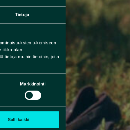
Tietoja
 ominaisuuksien tukemiseen
tiikka-alan
ietoja muihin tietoihin, joita
Markkinointi
Salli kaikki