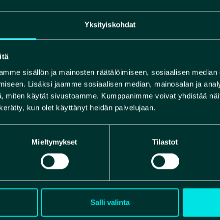
Yksityiskohdat
itä
mme sisällön ja mainosten räätälöimiseen, sosiaalisen median
iseen. Lisäksi jaamme sosiaalisen median, mainosalan ja analy
, miten käytät sivustoamme. Kumppanimme voivat yhdistää näitä t
n kerätty, kun olet käyttänyt heidän palvelujaan.
Mieltymykset
Tilastot
Salli valinta