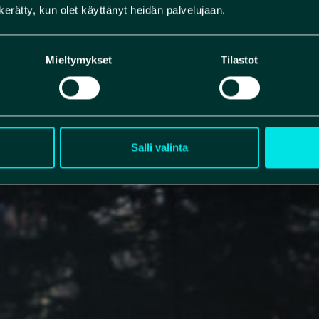
n kerätty, kun olet käyttänyt heidän palvelujaan.
Mieltymykset
Tilastot
Salli valinta