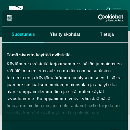
search
FI
EN
NL
DE
Suostumus
Yksityiskohdat
Tietoja
Tämä sivusto käyttää evästeitä
Käytämme evästeitä tarjoamamme sisällön ja mainosten
räätälöimiseen, sosiaalisen median ominaisuuksien
,
tukemiseen ja kävijämäärämme analysoimiseen. Lisäksi
jaamme sosiaalisen median, mainosalan ja analytiikka-
INFO@HUMANPOLIS.FI
alan kumppaneillemme tietoja siitä, miten käytät
+358401526520
sivustoamme. Kumppanimme voivat yhdistää näitä
tietoja muihin tietoihin, joita olet antanut heille tai joita on
kerätty, kun olet käyttänyt heidän palvelujaan.
Suostumuksen