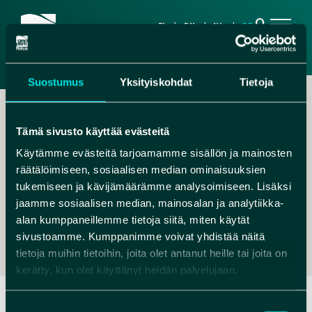
search
FI
EN
NL
DE
Suostumus
Yksityiskohdat
Tietoja
Tämä sivusto käyttää evästeitä
Käytämme evästeitä tarjoamamme sisällön ja mainosten
räätälöimiseen, sosiaalisen median ominaisuuksien
,
tukemiseen ja kävijämäärämme analysoimiseen. Lisäksi
jaamme sosiaalisen median, mainosalan ja analytiikka-
INFO@ROKUAGEOPARK.FI
alan kumppaneillemme tietoja siitä, miten käytät
+358401526520
sivustoamme. Kumppanimme voivat yhdistää näitä
tietoja muihin tietoihin, joita olet antanut heille tai joita on
kerätty, kun olet käyttänyt heidän palvelujaan.
Suostumuksen