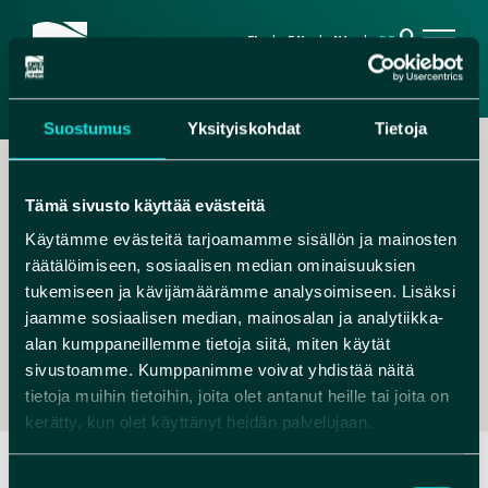
search
FI
EN
NL
DE
Suostumus
Yksityiskohdat
Tietoja
Tämä sivusto käyttää evästeitä
Käytämme evästeitä tarjoamamme sisällön ja mainosten
räätälöimiseen, sosiaalisen median ominaisuuksien
,
tukemiseen ja kävijämäärämme analysoimiseen. Lisäksi
jaamme sosiaalisen median, mainosalan ja analytiikka-
INFO@ROKUAOUTDOORS.COM
alan kumppaneillemme tietoja siitä, miten käytät
+358 40 5168007
sivustoamme. Kumppanimme voivat yhdistää näitä
tietoja muihin tietoihin, joita olet antanut heille tai joita on
kerätty, kun olet käyttänyt heidän palvelujaan.
Suostumuksen