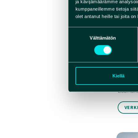
ja kävijämäärämme analysoim
käydään 
kumppaneillemme tietoja siitä
tuntia, 
olet antanut heille tai joita o
lämmöss
Suostumuksen
Retken h
Välttämätön
valinta
* opastu
* liukul
* makkar
Retken m
Kiellä
Lisämaks
VERK