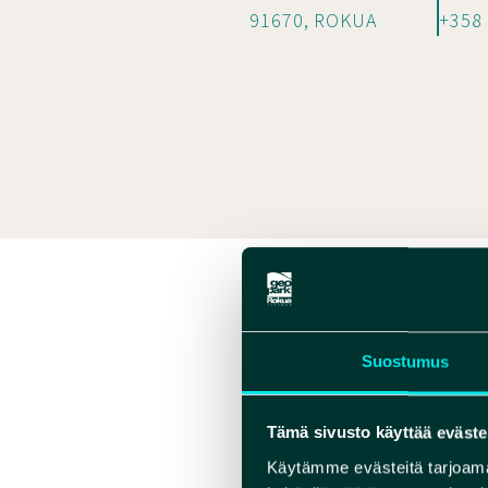
91670, ROKUA
+358
Tutustu
Suostumus
Rokua Out
halki lu
opas kert
Tämä sivusto käyttää eväste
Käytämme evästeitä tarjoama
Retken a