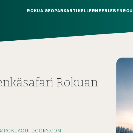
ROKUA GEOPARK
ARTIKEL
LERNE
ERLEBEN
ROU
enkäsafari Rokuan
O@ROKUAOUTDOORS.COM