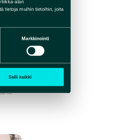
tiikka-alan
 kaksi
ietoja muihin tietoihin, joita
n
Markkinointi
Salli kaikki
sauna!