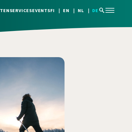
search
TEN
SERVICES
EVENTS
FI
EN
NL
DE