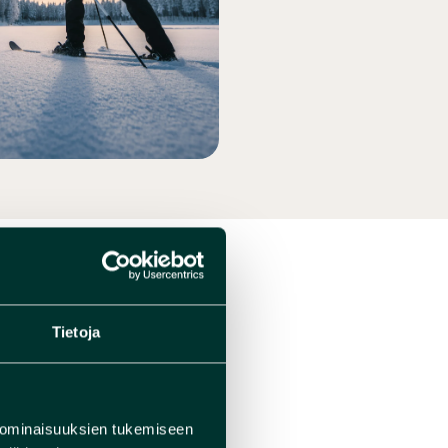
en!
Tietoja
 jäillä ja
aikana
 ominaisuuksien tukemiseen
ksiin ja