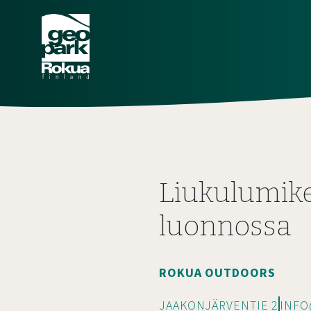
Liukulumik
luonnossa
ROKUA OUTDOORS
JAAKONJÄRVENTIE 2
INF