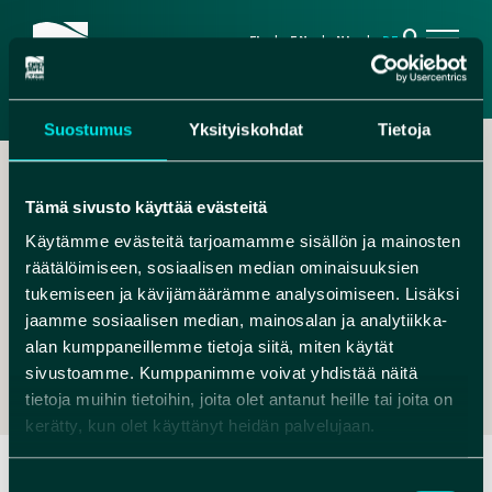
search
FI
EN
NL
DE
Suostumus
Yksityiskohdat
Tietoja
Tämä sivusto käyttää evästeitä
Käytämme evästeitä tarjoamamme sisällön ja mainosten
räätälöimiseen, sosiaalisen median ominaisuuksien
,
tukemiseen ja kävijämäärämme analysoimiseen. Lisäksi
jaamme sosiaalisen median, mainosalan ja analytiikka-
RITA@NATUREST.FI
alan kumppaneillemme tietoja siitä, miten käytät
+358 40 8274 530
sivustoamme. Kumppanimme voivat yhdistää näitä
tietoja muihin tietoihin, joita olet antanut heille tai joita on
kerätty, kun olet käyttänyt heidän palvelujaan.
Suostumuksen