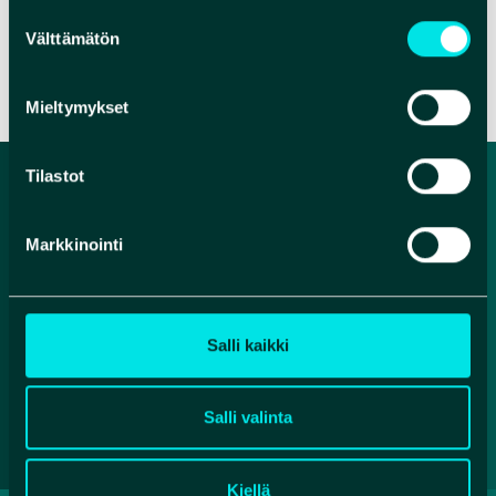
Suostumuksen
Välttämätön
valinta
VERKKOSIVUT
Mieltymykset
Tilastot
Markkinointi
Salli kaikki
Facebook
Instagram
YouTube
Salli valinta
Kiellä