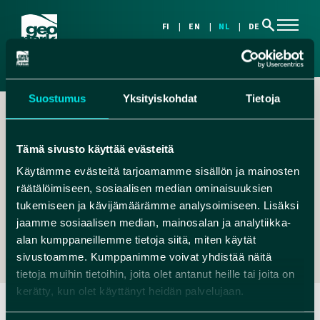
search
FI
EN
NL
DE
Suostumus
Yksityiskohdat
Tietoja
Tämä sivusto käyttää evästeitä
Käytämme evästeitä tarjoamamme sisällön ja mainosten
räätälöimiseen, sosiaalisen median ominaisuuksien
,
tukemiseen ja kävijämäärämme analysoimiseen. Lisäksi
RITA@NATUREST.FI
jaamme sosiaalisen median, mainosalan ja analytiikka-
+358 40 8274 530
alan kumppaneillemme tietoja siitä, miten käytät
sivustoamme. Kumppanimme voivat yhdistää näitä
tietoja muihin tietoihin, joita olet antanut heille tai joita on
kerätty, kun olet käyttänyt heidän palvelujaan.