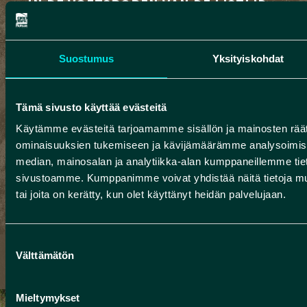
IN DE VOETSPOREN VAN DE IJSTIJD –
RINGROUTES
We hebben drie kant-en-klare routesuggesties
Suostumus
Yksityiskohdat
samengesteld voor uw eendaagse of
meerdaagse reis in Rokua Geopark. Deze routes
kunt u met de auto of de fiets afleggen. Langs de
Tämä sivusto käyttää evästeitä
ringroutes vindt u onze meest
Käytämme evästeitä tarjoamamme sisällön ja mainosten räät
verbazingwekkende natuurlijke en culturele
ominaisuuksien tukemiseen ja kävijämäärämme analysoimise
attracties, evenals diverse diensten!
median, mainosalan ja analytiikka-alan kumppaneillemme tieto
sivustoamme. Kumppanimme voivat yhdistää näitä tietoja muihin
tai joita on kerätty, kun olet käyttänyt heidän palvelujaan.
JÄÄKAUDEN JÄLJILLÄ -RENGASREITIT
Suostumuksen
Välttämätön
valinta
Mieltymykset