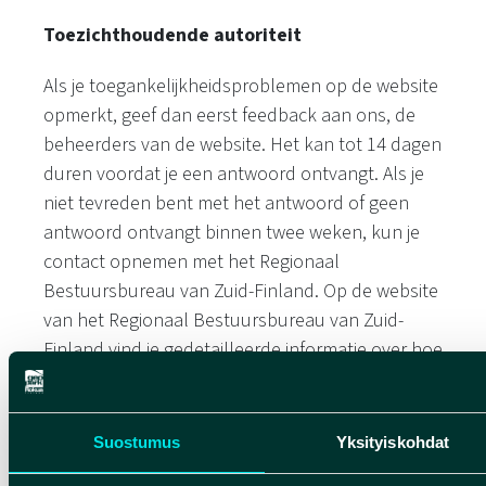
Toezichthoudende autoriteit
Als je toegankelijkheidsproblemen op de website
opmerkt, geef dan eerst feedback aan ons, de
beheerders van de website. Het kan tot 14 dagen
duren voordat je een antwoord ontvangt. Als je
niet tevreden bent met het antwoord of geen
antwoord ontvangt binnen twee weken, kun je
contact opnemen met het Regionaal
Bestuursbureau van Zuid-Finland. Op de website
van het Regionaal Bestuursbureau van Zuid-
Finland vind je gedetailleerde informatie over hoe
je een melding kunt doen en hoe deze wordt
behandeld.
Suostumus
Yksityiskohdat
Contactgegevens van de toezichthoudende