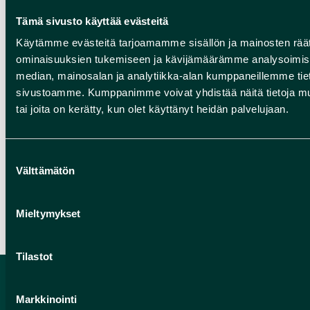
autoriteit
Tämä sivusto käyttää evästeitä
Regionaal Bestuursbureau van Zuid-Finland
Käytämme evästeitä tarjoamamme sisällön ja mainosten räät
Eenheid Toezicht op Toegankelijkheid
ominaisuuksien tukemiseen ja kävijämäärämme analysoimise
www.saavutettavuusvaatimukset.fi
median, mainosalan ja analytiikka-alan kumppaneillemme tieto
saavutettavuus(at)avi.fi
sivustoamme. Kumppanimme voivat yhdistää näitä tietoja muihin
telefoonnummer centrale 0295 016 000
tai joita on kerätty, kun olet käyttänyt heidän palvelujaan.
Suostumuksen
Välttämätön
valinta
Mieltymykset
Tilastot
Markkinointi