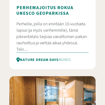
PERHEMAJOITUS ROKUA
UNESCO GEOPARKISSA
Perheille, joilla on enintään 10-vuotiaita
lapsia (ja myös vanhemmille), tämä
jokirantatalo tarjoaa vaivattoman paikan
rauhoittua ja viettää aikaa yhdessä.
Talo…
NATURE DREAM DAYS
MUHOS
Perhemajoitus Rokua UNESCO Geoparkissa