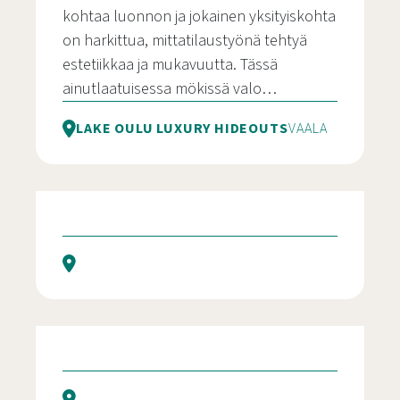
kohtaa luonnon ja jokainen yksityiskohta
on harkittua, mittatilaustyönä tehtyä
estetiikkaa ja mukavuutta. Tässä
ainutlaatuisessa mökissä valo…
LAKE OULU LUXURY HIDEOUTS
VAALA
Villa Salmi
Pikku-Koski – mökki Rokua geoparkissa