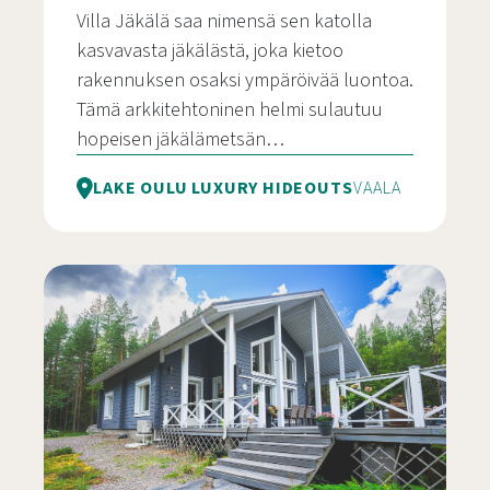
Villa Jäkälä saa nimensä sen katolla
kasvavasta jäkälästä, joka kietoo
rakennuksen osaksi ympäröivää luontoa.
Tämä arkkitehtoninen helmi sulautuu
hopeisen jäkälämetsän…
LAKE OULU LUXURY HIDEOUTS
VAALA
Villa Jäkälä