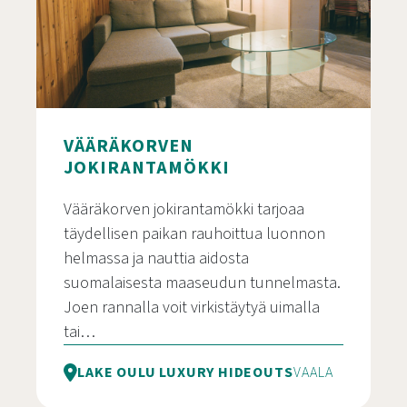
VÄÄRÄKORVEN
JOKIRANTAMÖKKI
Vääräkorven jokirantamökki tarjoaa
täydellisen paikan rauhoittua luonnon
helmassa ja nauttia aidosta
suomalaisesta maaseudun tunnelmasta.
Joen rannalla voit virkistäytyä uimalla
tai…
LAKE OULU LUXURY HIDEOUTS
VAALA