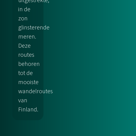
uitgestrekte,
in de
zon
glinsterende
meren.
Deze
routes
behoren
tot de
mooiste
wandelroutes
van
Finland.
Wandelen