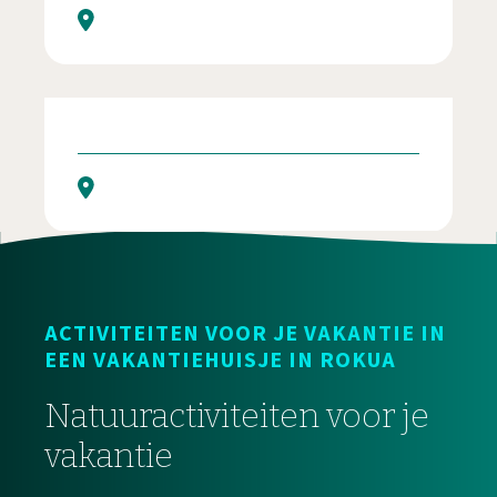
Laukanranta B&B
Syötteen keskusvaraamon mökit Rokualla
ACTIVITEITEN VOOR JE VAKANTIE IN
EEN VAKANTIEHUISJE IN ROKUA
Natuuractiviteiten voor je
vakantie