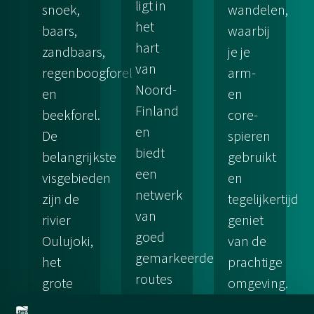
ligt in
snoek,
wandelen,
het
baars,
waarbij
hart
zandbaars,
je je
van
regenboogforel
arm-
Noord-
en
en
Finland
beekforel.
core-
en
De
spieren
biedt
belangrijkste
gebruikt
een
visgebieden
en
netwerk
zijn de
tegelijkertijd
van
rivier
geniet
goed
Oulujoki,
van de
gemarkeerde
het
prachtige
routes
grote
omgeving.
voor
Oulujärvi-
Je kunt