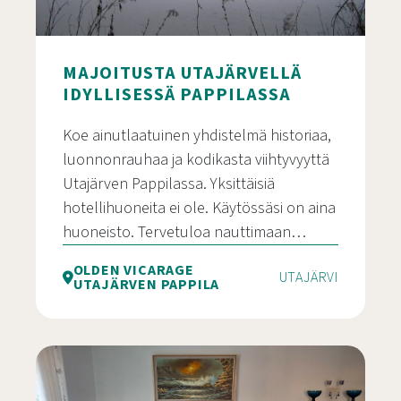
MAJOITUSTA UTAJÄRVELLÄ
IDYLLISESSÄ PAPPILASSA
Koe ainutlaatuinen yhdistelmä historiaa,
luonnonrauhaa ja kodikasta viihtyvyyttä
Utajärven Pappilassa. Yksittäisiä
hotellihuoneita ei ole. Käytössäsi on aina
huoneisto. Tervetuloa nauttimaan…
OLDEN VICARAGE
UTAJÄRVI
UTAJÄRVEN PAPPILA
Majoitusta Utajärvellä idyllisessä Pappilassa