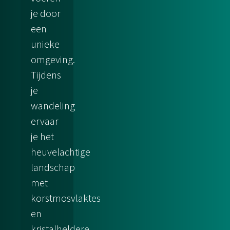
je door
een
unieke
omgeving.
Tijdens
je
wandeling
ervaar
je het
heuvelachtige
landschap
met
korstmosvlaktes
en
kristalheldere