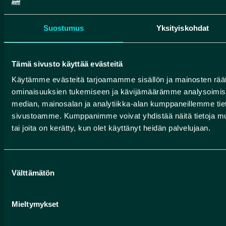
zowel
meer
kiezen
recreatieve
en vele
voor
Suostumus
Yksityiskohdat
fietsers
kleinere
een
als
meren
kajak
ervaren
Tämä sivusto käyttää evästeitä
en
of een
mountainbikers.
Käytämme evästeitä tarjoamamme sisällön ja mainosten räät
vijvers
open
ominaisuuksien tukemiseen ja kävijämäärämme analysoimise
De
verspreid
kano.
median, mainosalan ja analytiikka-alan kumppaneillemme tieto
routes
over
Diverse
sivustoamme. Kumppanimme voivat yhdistää näitä tietoja muihin
voeren
het
lokale
tai joita on kerätty, kun olet käyttänyt heidän palvelujaan.
je door
Geopark.
bedrijven
indrukwekkende
Overal
bieden
Suostumuksen
landschappen
in het
kanolessen,
Välttämätön
valinta
gevormd
gebied
materiaalverh
door
vind je
en
Mieltymykset
de
goed
aanvullende