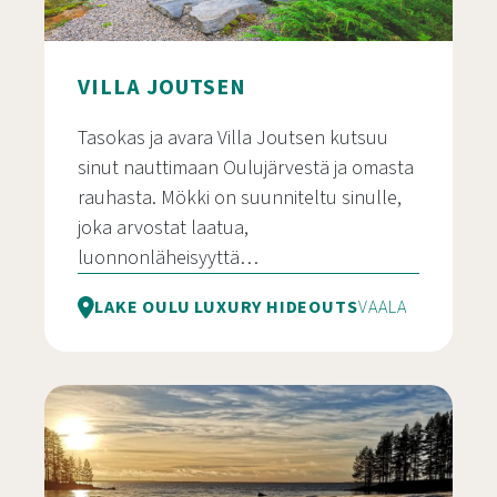
VILLA JOUTSEN
Tasokas ja avara Villa Joutsen kutsuu
sinut nauttimaan Oulujärvestä ja omasta
rauhasta. Mökki on suunniteltu sinulle,
joka arvostat laatua,
luonnonläheisyyttä…
LAKE OULU LUXURY HIDEOUTS
VAALA
Villa Joutsen