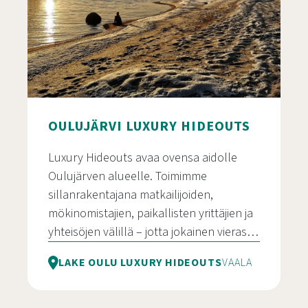
OULUJÄRVI LUXURY HIDEOUTS
Luxury Hideouts avaa ovensa aidolle
Oulujärven alueelle. Toimimme
sillanrakentajana matkailijoiden,
mökinomistajien, paikallisten yrittäjien ja
yhteisöjen välillä – jotta jokainen vieras…
LAKE OULU LUXURY HIDEOUTS
VAALA
Oulujärvi Luxury Hideouts