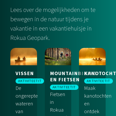
Lees over de mogelijkheden om te
bewegen in de natuur tijdens je
vakantie in een vakantiehuisje in
Rokua Geopark.
VISSEN
MOUNTAINBIKING
KANOTOCH
EN FIETSEN
AKTIVITEETIT
AKTIVITEETIT
De
AKTIVITEETIT
Maak
Fietsen
ongerepte
kanotochten
in
wateren
en
Rokua
van
ontdek