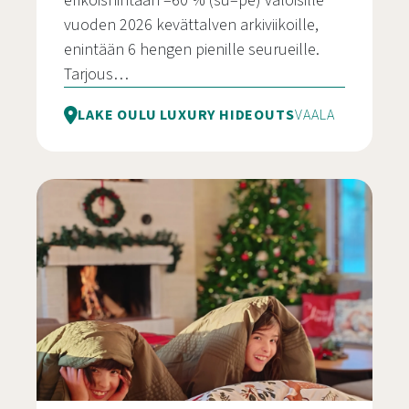
erikoishintaan –60 % (su–pe) valoisille
vuoden 2026 kevättalven arkiviikoille,
enintään 6 hengen pienille seurueille.
Tarjous…
LAKE OULU LUXURY HIDEOUTS
VAALA
Kevättalven arkiviikon irtiotto Villa Hilikkulassa