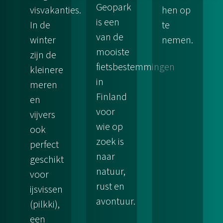
Geopark
visvakanties.
hen op
is een
In de
te
van de
winter
nemen.
mooiste
zijn de
fietsbestemmingen
kleinere
in
meren
Finland
en
voor
vijvers
wie op
ook
zoek is
perfect
naar
geschikt
natuur,
voor
rust en
ijsvissen
avontuur.
(pilkki),
een