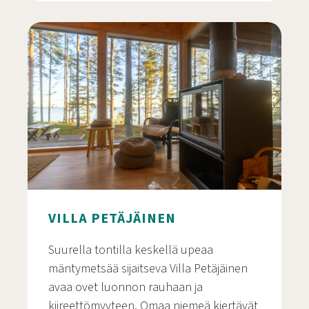
Vääräkorven jokirantamökki
VILLA PETÄJÄINEN
Suurella tontilla keskellä upeaa
mäntymetsää sijaitseva Villa Petäjäinen
avaa ovet luonnon rauhaan ja
kiireettömyyteen. Omaa niemeä kiertävät