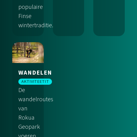
populaire
Finse
wintertraditie.
Vissen
Mountainbiking en fietsen
Kanotochten
WANDELEN
AKTIVITEETIT
De
wandelroutes
van
Rokua
Geopark
voeren