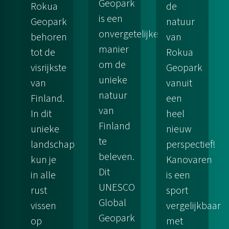
Geopark
Rokua
de
is een
Geopark
natuur
onvergetelijke
behoren
van
manier
tot de
Rokua
om de
visrijkste
Geopark
unieke
van
vanuit
natuur
Finland.
een
van
In dit
heel
Finland
unieke
nieuw
te
landschap
perspectief!
beleven.
kun je
Kanovaren
Dit
in alle
is een
UNESCO
rust
sport
Global
vissen
vergelijkbaar
Geopark
op
met