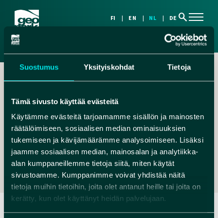
search
FI
EN
NL
DE
Suostumus
Yksityiskohdat
Tietoja
Tämä sivusto käyttää evästeitä
Käytämme evästeitä tarjoamamme sisällön ja mainosten
räätälöimiseen, sosiaalisen median ominaisuuksien
,
tukemiseen ja kävijämäärämme analysoimiseen. Lisäksi
JUHA.AITTA@HOTMAIL.COM
jaamme sosiaalisen median, mainosalan ja analytiikka-
+358405168007
alan kumppaneillemme tietoja siitä, miten käytät
sivustoamme. Kumppanimme voivat yhdistää näitä
tietoja muihin tietoihin, joita olet antanut heille tai joita on
kerätty, kun olet käyttänyt heidän palvelujaan.