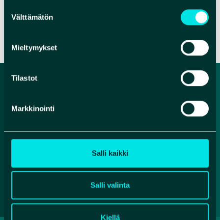
Suostumuksen
Välttämätön
valinta
VERKKOSIVUT
Mieltymykset
Tilastot
Markkinointi
Salli kaikki
Facebook
Instagram
YouTube
Salli valinta
Kiellä