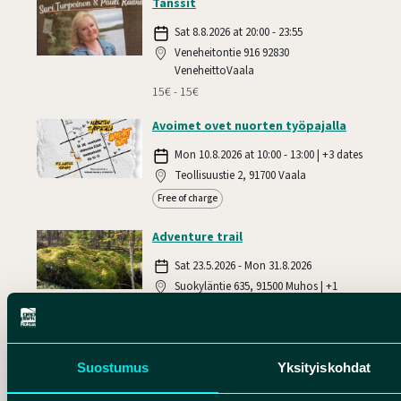
Tanssit
Sat 8.8.2026 at 20:00 - 23:55
Veneheitontie 916 92830
VeneheittoVaala
15€ - 15€
Avoimet ovet nuorten työpajalla
Mon 10.8.2026 at 10:00 - 13:00 | +3 dates
Teollisuustie 2, 91700 Vaala
Free of charge
Adventure trail
Sat 23.5.2026 - Mon 31.8.2026
Suokyläntie 635, 91500 Muhos | +1
location
Accessible
Limited mobility
Free of charge
Suostumus
Yksityiskohdat
Vesivoimalaitokset