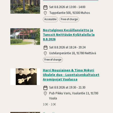
Sat 8.8.2026 at 13:00 - 14:00
Tuppelantie 500, 91500 Muhos
Accessible
Free of charge
Nostalginen Kesäillanvietto ja
Tanssit Neittävän Kylätalolla la
8.8.2026
Sat 8.8.2026 at 18:24 - 20:24
Uutelanperäntie 18, 91780 Neittävä
Free of charge
Harri Nousiainen & Timo Nykyri
Ukulele duo - Luontaisenkaltaiset
Aromipojat Vaalassa
Sat 8.8.2026 at 19:30 - 21:30
Pub Pikku Varis, Vaalantie 13, 91700
Vaala
10€ - 10€