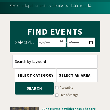
Eikö oma tapahtumasi näy kalenterissa:
lisää se täältä.
FIND EVENTS
Select dates
-
Accessible
SEARCH
Free of charge
Juha Hurme's Wilderness Theatre