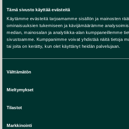
Thu 28.5.2026 - Sun 27.9.2026
Tämä sivusto käyttää evästeitä
Useita paikkoja
Käytämme evästeitä tarjoamamme sisällön ja mainosten räät
Viikkomelonta
ominaisuuksien tukemiseen ja kävijämäärämme analysoimise
Thu 4.6.2026 - Thu 27.8.2026
median, mainosalan ja analytiikka-alan kumppaneillemme tieto
Oulujärven Melojat ry, Uitontie 5, 91700
sivustoamme. Kumppanimme voivat yhdistää näitä tietoja muihin
Vaala
tai joita on kerätty, kun olet käyttänyt heidän palvelujaan.
0€ - 10€
Ragged rugs art
Suostumuksen
Tue 9.6.2026 - Tue 6.10.2026
Välttämätön
valinta
Ahmatie, 91600 Utajärvi
Accessible
Limited mobility
Mieltymykset
MORE PAGES
Tilastot
Markkinointi