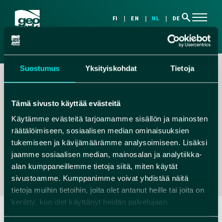
search
FI
EN
NL
DE
Suostumus
Yksityiskohdat
Tietoja
Tämä sivusto käyttää evästeitä
Käytämme evästeitä tarjoamamme sisällön ja mainosten
räätälöimiseen, sosiaalisen median ominaisuuksien
,
tukemiseen ja kävijämäärämme analysoimiseen. Lisäksi
MUHOKSENASEMA@GMAIL.COM
jaamme sosiaalisen median, mainosalan ja analytiikka-
+358504055381
alan kumppaneillemme tietoja siitä, miten käytät
sivustoamme. Kumppanimme voivat yhdistää näitä
tietoja muihin tietoihin, joita olet antanut heille tai joita on
kerätty, kun olet käyttänyt heidän palvelujaan.