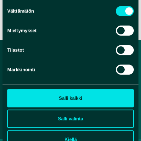
Suostumuksen
Välttämätön
valinta
VERKKOSIVUT
VERKKOKAUPPA
Mieltymykset
Tilastot
Markkinointi
Salli kaikki
Facebook
Instagram
YouTube
Salli valinta
Kiellä