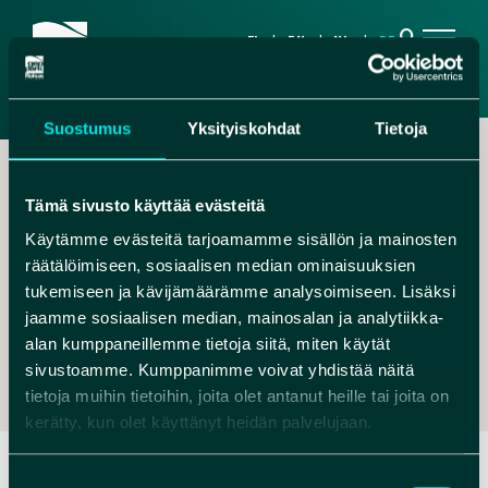
search
FI
EN
NL
DE
Suostumus
Yksityiskohdat
Tietoja
Tämä sivusto käyttää evästeitä
Käytämme evästeitä tarjoamamme sisällön ja mainosten
räätälöimiseen, sosiaalisen median ominaisuuksien
,
tukemiseen ja kävijämäärämme analysoimiseen. Lisäksi
jaamme sosiaalisen median, mainosalan ja analytiikka-
MUHOKSENASEMA@GMAIL.COM
alan kumppaneillemme tietoja siitä, miten käytät
+358504055381
sivustoamme. Kumppanimme voivat yhdistää näitä
tietoja muihin tietoihin, joita olet antanut heille tai joita on
kerätty, kun olet käyttänyt heidän palvelujaan.
Suostumuksen