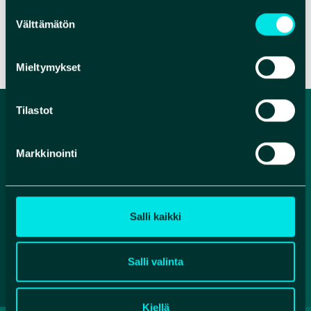
Suostumuksen
Välttämätön
valinta
VERKKOSIVUT
VERKKOKAUPPA
Mieltymykset
Tilastot
Markkinointi
Salli kaikki
Facebook
Instagram
YouTube
Salli valinta
Kiellä