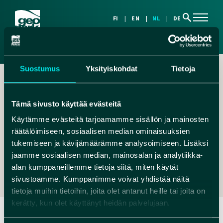
search
FI
EN
NL
DE
Suostumus
Yksityiskohdat
Tietoja
Tämä sivusto käyttää evästeitä
Käytämme evästeitä tarjoamamme sisällön ja mainosten
räätälöimiseen, sosiaalisen median ominaisuuksien
,
tukemiseen ja kävijämäärämme analysoimiseen. Lisäksi
MYYNTI@ROKUA.COM
jaamme sosiaalisen median, mainosalan ja analytiikka-
+358207819200
alan kumppaneillemme tietoja siitä, miten käytät
sivustoamme. Kumppanimme voivat yhdistää näitä
tietoja muihin tietoihin, joita olet antanut heille tai joita on
kerätty, kun olet käyttänyt heidän palvelujaan.