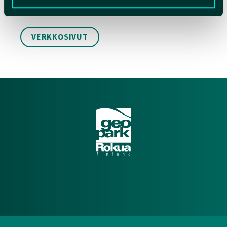
* lämmin tila vaatteiden vaihtoon
VERKKOSIVUT