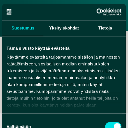
search
NL
DE
Suostumus
Yksityiskohdat
Tietoja
Tämä sivusto käyttää evästeitä
Käytämme evästeitä tarjoamamme sisällön ja mainosten
räätälöimiseen, sosiaalisen median ominaisuuksien
tukemiseen ja kävijämäärämme analysoimiseen. Lisäksi
,
jaamme sosiaalisen median, mainosalan ja analytiikka-
INFO@NATUREDREAMDAYS.COM
alan kumppaneillemme tietoja siitä, miten käytät
00358 451699734
sivustoamme. Kumppanimme voivat yhdistää näitä
tietoja muihin tietoihin, joita olet antanut heille tai joita on
kerätty, kun olet käyttänyt heidän palvelujaan.
Suostumuksen
Välttämätön
valinta