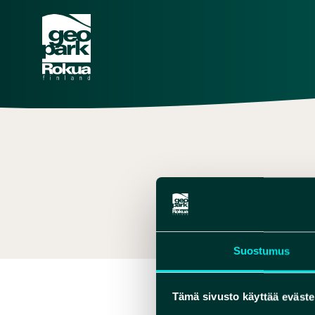
MYYNT
,
+35820
Suostumus
Tämä sivusto käyttää eväste