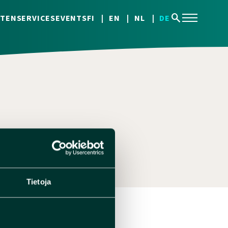
search
TEN
SERVICES
EVENTS
FI
EN
NL
DE
Tietoja