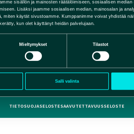
mme sisällön ja mainosten räätälöimiseen, sosiaalisen median
KOSIVUT
VERKKOKAUPPA
iseen. Lisäksi jaamme sosiaalisen median, mainosalan ja analy
, miten käytät sivustoamme. Kumppanimme voivat yhdistää näitä t
n kerätty, kun olet käyttänyt heidän palvelujaan.
Mieltymykset
Tilastot
Salli valinta
TIETOSUOJASELOSTE
SAAVUTETTAVUUSSELOSTE