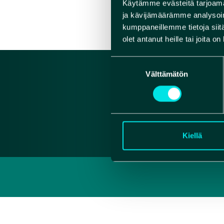
Käytämme evästeitä tarjoama
VERK
ja kävijämäärämme analysoim
kumppaneillemme tietoja siitä
olet antanut heille tai joita o
Suostumuksen
Välttämätön
valinta
Kiellä