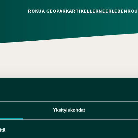
ROKUA GEOPARK
ARTIKEL
LERNE
ERLEBEN
ROU
I@ROKUA.COM
7819200
Yksityiskohdat
itä