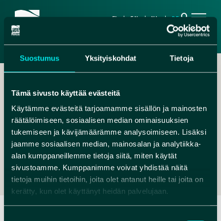
search
FI
EN
NL
DE
Suostumus
Yksityiskohdat
Tietoja
Tämä sivusto käyttää evästeitä
Käytämme evästeitä tarjoamamme sisällön ja mainosten
räätälöimiseen, sosiaalisen median ominaisuuksien
,
tukemiseen ja kävijämäärämme analysoimiseen. Lisäksi
jaamme sosiaalisen median, mainosalan ja analytiikka-
RITA@NATUREST.FI
alan kumppaneillemme tietoja siitä, miten käytät
+358 40 8274 530
sivustoamme. Kumppanimme voivat yhdistää näitä
tietoja muihin tietoihin, joita olet antanut heille tai joita on
kerätty, kun olet käyttänyt heidän palvelujaan.
Suostumuksen