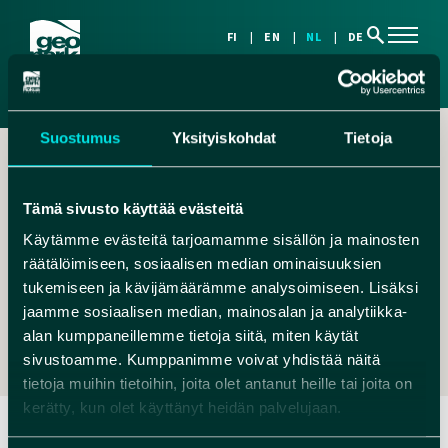
search
FI
EN
NL
DE
Suostumus
Yksityiskohdat
Tietoja
Tämä sivusto käyttää evästeitä
Käytämme evästeitä tarjoamamme sisällön ja mainosten
räätälöimiseen, sosiaalisen median ominaisuuksien
,
tukemiseen ja kävijämäärämme analysoimiseen. Lisäksi
RITA@NATUREST.FI
jaamme sosiaalisen median, mainosalan ja analytiikka-
+358 40 8274 530
alan kumppaneillemme tietoja siitä, miten käytät
sivustoamme. Kumppanimme voivat yhdistää näitä
tietoja muihin tietoihin, joita olet antanut heille tai joita on
kerätty, kun olet käyttänyt heidän palvelujaan.