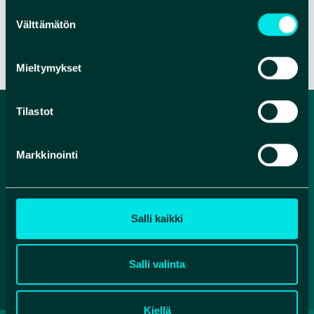
Suostumuksen
Välttämätön
valinta
VERKKOSIVUT
Mieltymykset
Tilastot
Markkinointi
Salli kaikki
Facebook
Instagram
YouTube
Salli valinta
Kiellä