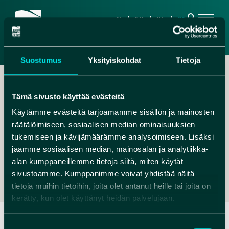
search
FI
EN
NL
DE
Suostumus
Yksityiskohdat
Tietoja
Tämä sivusto käyttää evästeitä
Käytämme evästeitä tarjoamamme sisällön ja mainosten
räätälöimiseen, sosiaalisen median ominaisuuksien
,
tukemiseen ja kävijämäärämme analysoimiseen. Lisäksi
jaamme sosiaalisen median, mainosalan ja analytiikka-
CHRISTIANE@WINDLAND.FI
alan kumppaneillemme tietoja siitä, miten käytät
+358465819257
sivustoamme. Kumppanimme voivat yhdistää näitä
tietoja muihin tietoihin, joita olet antanut heille tai joita on
kerätty, kun olet käyttänyt heidän palvelujaan.
Suostumuksen