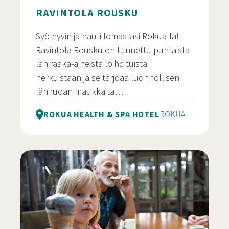
RAVINTOLA ROUSKU
Syö hyvin ja nauti lomastasi Rokualla!
Ravintola Rousku on tunnettu puhtaista
lähiraaka-aineista loihdituista
herkuistaan ja se tarjoaa luonnollisen
lähiruoan maukkaita…
ROKUA HEALTH & SPA HOTEL
ROKUA
Ravintola Rousku