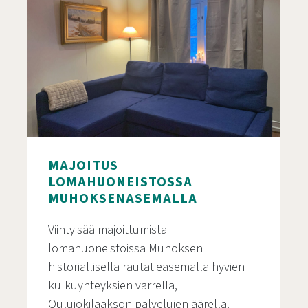
MAJOITUS
LOMAHUONEISTOSSA
MUHOKSENASEMALLA
Viihtyisää majoittumista
lomahuoneistoissa Muhoksen
historiallisella rautatieasemalla hyvien
kulkuyhteyksien varrella,
Oulujokilaakson palvelujen äärellä.