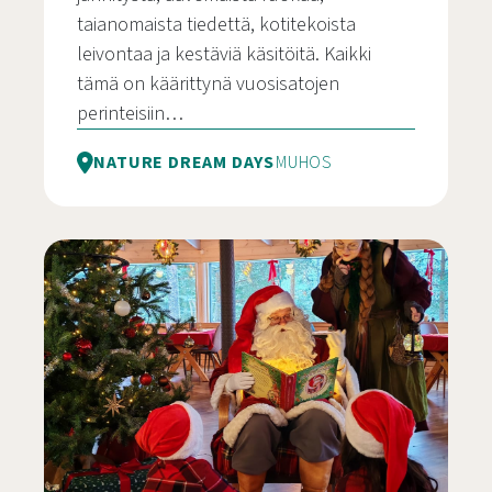
taianomaista tiedettä, kotitekoista
leivontaa ja kestäviä käsitöitä. Kaikki
tämä on käärittynä vuosisatojen
perinteisiin…
NATURE DREAM DAYS
MUHOS
Halloween ja Kekri-perhetapahtuma