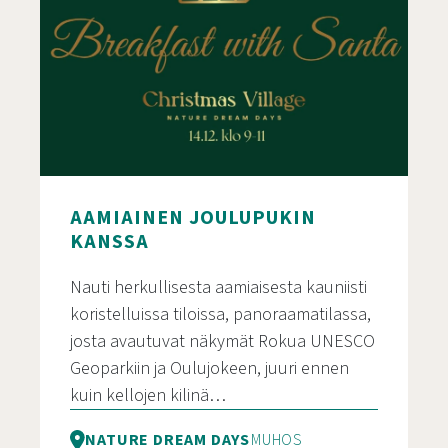
AAMIAINEN JOULUPUKIN
KANSSA
Nauti herkullisesta aamiaisesta kauniisti
koristelluissa tiloissa, panoraamatilassa,
josta avautuvat näkymät Rokua UNESCO
Geoparkiin ja Oulujokeen, juuri ennen
kuin kellojen kilinä…
NATURE DREAM DAYS
MUHOS