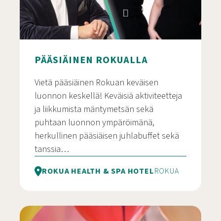
PÄÄSIÄINEN ROKUALLA
Vietä pääsiäinen Rokuan keväisen
luonnon keskellä! Keväisiä aktiviteetteja
ja liikkumista mäntymetsän sekä
puhtaan luonnon ympäröimänä,
herkullinen pääsiäisen juhlabuffet sekä
tanssia…
ROKUA HEALTH & SPA HOTEL
ROKUA
Pääsiäinen Rokualla