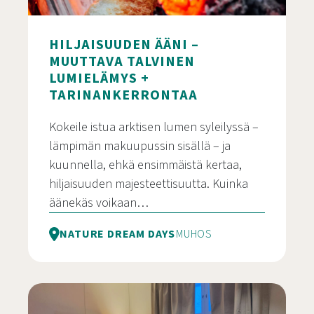
HILJAISUUDEN ÄÄNI –
MUUTTAVA TALVINEN
LUMIELÄMYS +
TARINANKERRONTAA
Kokeile istua arktisen lumen syleilyssä –
lämpimän makuupussin sisällä – ja
kuunnella, ehkä ensimmäistä kertaa,
hiljaisuuden majesteettisuutta. Kuinka
äänekäs voikaan…
NATURE DREAM DAYS
MUHOS
Hiljaisuuden ääni – Muuttava talvinen lumielämys