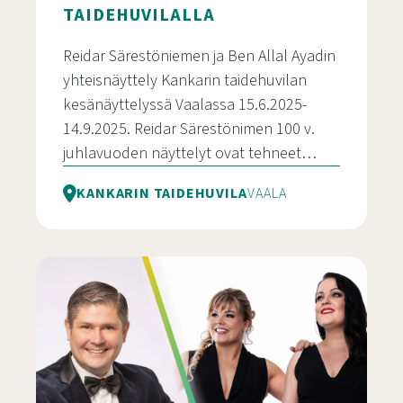
TAIDEHUVILALLA
Reidar Särestöniemen ja Ben Allal Ayadin
yhteisnäyttely Kankarin taidehuvilan
kesänäyttelyssä Vaalassa 15.6.2025-
14.9.2025. Reidar Särestönimen 100 v.
juhlavuoden näyttelyt ovat tehneet…
KANKARIN TAIDEHUVILA
VAALA
Taidenäyttely Reidar Särästöniemi – Ben Allal Aya