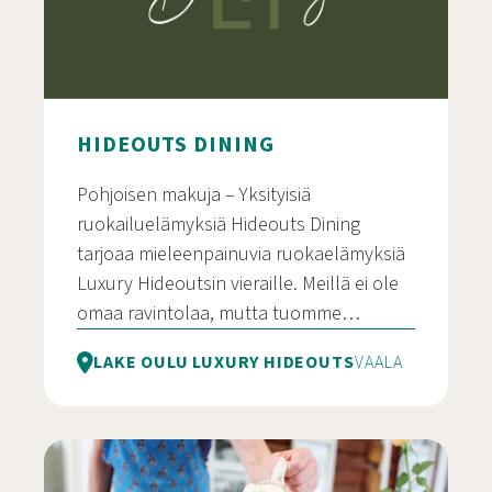
HIDEOUTS DINING
Pohjoisen makuja – Yksityisiä
ruokailuelämyksiä Hideouts Dining
tarjoaa mieleenpainuvia ruokaelämyksiä
Luxury Hideoutsin vieraille. Meillä ei ole
omaa ravintolaa, mutta tuomme…
LAKE OULU LUXURY HIDEOUTS
VAALA
Hideouts Dining