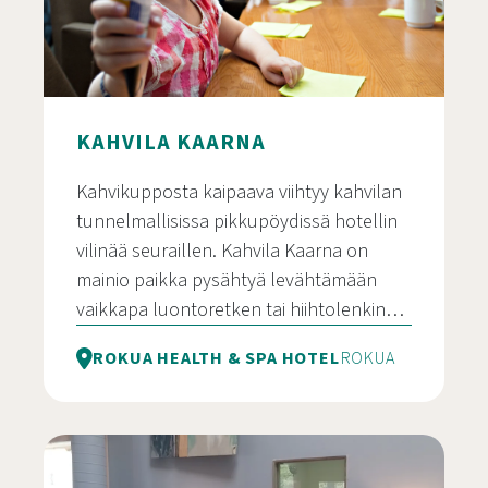
KAHVILA KAARNA
Kahvikupposta kaipaava viihtyy kahvilan
tunnelmallisissa pikkupöydissä hotellin
vilinää seuraillen. Kahvila Kaarna on
mainio paikka pysähtyä levähtämään
vaikkapa luontoretken tai hiihtolenkin…
ROKUA HEALTH & SPA HOTEL
ROKUA
Kahvila Kaarna