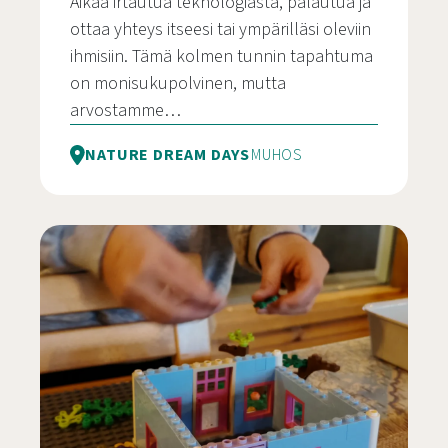
Aikaa irtautua teknologiasta, palautua ja
ottaa yhteys itseesi tai ympärilläsi oleviin
ihmisiin. Tämä kolmen tunnin tapahtuma
on monisukupolvinen, mutta
arvostamme…
NATURE DREAM DAYS
MUHOS
Digitaalinen irtiotto – kohtaamisia