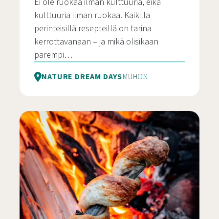
Ei ole ruokaa ilman kulttuuria, eikä
kulttuuria ilman ruokaa. Kaikilla
perinteisillä resepteillä on tarina
kerrottavanaan – ja mikä olisikaan
parempi…
NATURE DREAM DAYS
MUHOS
Aikamatka ruoan kautta – Kulinaarinen ja kulttuu