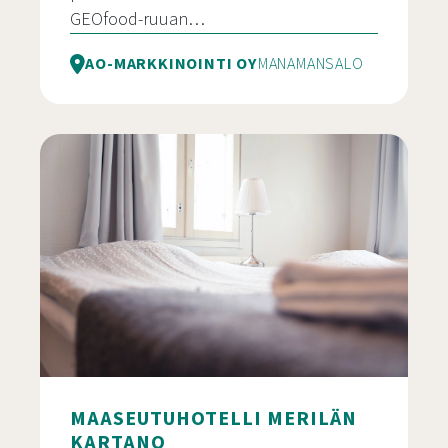
GEOfood-ruuan…
AO-MARKKINOINTI OY
MANAMANSALO
Manamansalon Portin GEOfood-ravintola
MAASEUTUHOTELLI MERILÄN
KARTANO