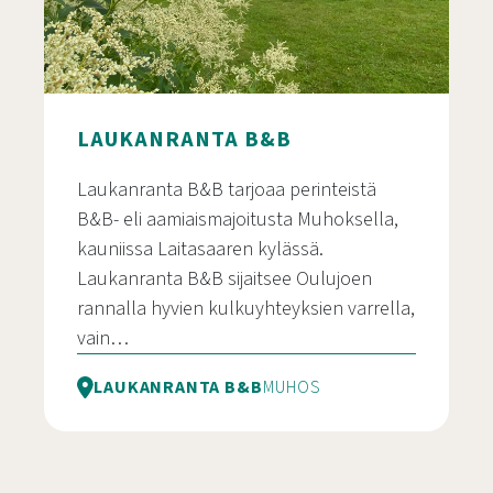
LAUKANRANTA B&B
Laukanranta B&B tarjoaa perinteistä
B&B- eli aamiaismajoitusta Muhoksella,
kauniissa Laitasaaren kylässä.
Laukanranta B&B sijaitsee Oulujoen
rannalla hyvien kulkuyhteyksien varrella,
vain…
LAUKANRANTA B&B
MUHOS
Laukanranta B&B