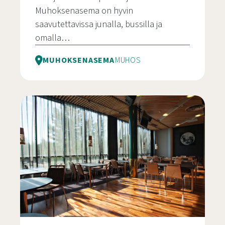
Muhoksenasema on hyvin
saavutettavissa junalla, bussilla ja
omalla…
MUHOKSENASEMA
MUHOS
Majoitus lomahuoneistossa Muhoksenasemalla