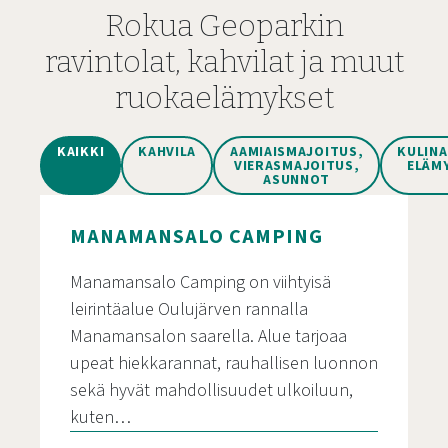
Rokua Geoparkin
ravintolat, kahvilat ja muut
ruokaelämykset
KAIKKI
KAHVILA
AAMIAISMAJOITUS,
KULINA
VIERASMAJOITUS,
ELÄM
ASUNNOT
MANAMANSALO CAMPING
Manamansalo Camping on viihtyisä
leirintäalue Oulujärven rannalla
Manamansalon saarella. Alue tarjoaa
upeat hiekkarannat, rauhallisen luonnon
sekä hyvät mahdollisuudet ulkoiluun,
kuten…