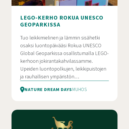
LEGO-KERHO ROKUA UNESCO
GEOPARKISSA
Tuo leikkimielinen ja lämmin sisähetki
osaksi luontopäivääsi Rokua UNESCO
Global Geoparkissa osallistumalla LEGO-
kerhoon jokirantakahvilassamme.
Upeiden luontopolkujen, leikkipuistojen
ja rauhallisen ympäristön…
NATURE DREAM DAYS
MUHOS
Lego-kerho Rokua UNESCO Geoparkissa