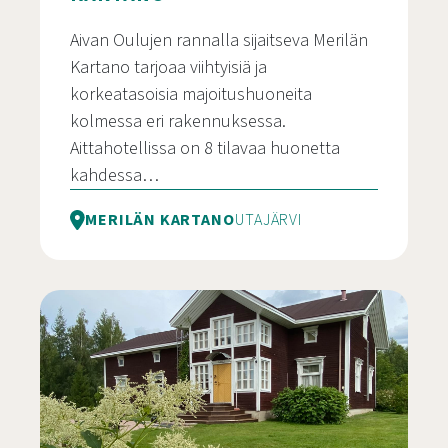
Aivan Oulujen rannalla sijaitseva Merilän
Kartano tarjoaa viihtyisiä ja
korkeatasoisia majoitushuoneita
kolmessa eri rakennuksessa.
Aittahotellissa on 8 tilavaa huonetta
kahdessa…
MERILÄN KARTANO
UTAJÄRVI
Maaseutuhotelli Merilän Kartano