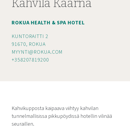
Kahvila Kaarna
ROKUA HEALTH & SPA HOTEL
KUNTORAITTI 2
91670, ROKUA
MYYNTI@ROKUA.COM
+358207819200
Kahvikupposta kaipaava viihtyy kahvilan
tunnelmallisissa pikkupöydissä hotellin vilinää
seuraillen.