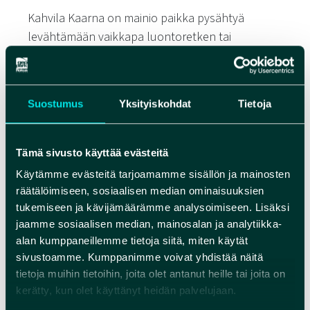
Kahvila Kaarna on mainio paikka pysähtyä
levähtämään vaikkapa luontoretken tai
hiihtolenkin varrella. Kahvila Kaarna sijaitsee
Rokua Geoparkin ytimessä, kylpylähotellin
vastaanotossa. Kahvilasta voit ostaa myös
Suostumus
Yksityiskohdat
Tietoja
retkieväät retkellesi mukaan ja sieltä löydät
maistuvat kahvipöydän antimet suolaisesta
makeaan. Tarjolla on myös virkistäviä juomia,
Tämä sivusto käyttää evästeitä
makeisia, pieniä suolaisia paloja sekä herkullisia
Käytämme evästeitä tarjoamamme sisällön ja mainosten
jäätelöitä.
räätälöimiseen, sosiaalisen median ominaisuuksien
tukemiseen ja kävijämäärämme analysoimiseen. Lisäksi
Kahvila Kaarnaan olet tervetullut myös
jaamme sosiaalisen median, mainosalan ja analytiikka-
koirakaverin kanssa.
alan kumppaneillemme tietoja siitä, miten käytät
sivustoamme. Kumppanimme voivat yhdistää näitä
VERKKOSIVUT
tietoja muihin tietoihin, joita olet antanut heille tai joita on
kerätty, kun olet käyttänyt heidän palvelujaan.