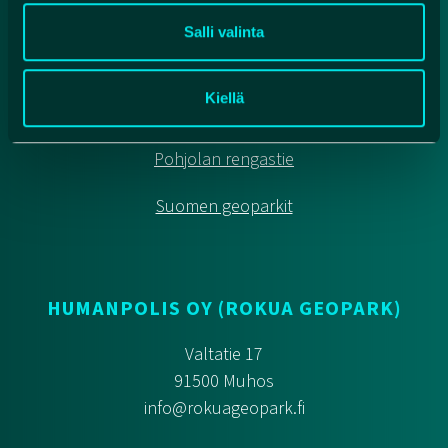
RETKEILYNEUVONTA
Salli valinta
Rokuan kansallispuisto, Oulujärven retkeilyalue,
Liimanninkoski
Kiellä
Yhteydenotot
Pohjolan rengastie
Suomen geoparkit
HUMANPOLIS OY (ROKUA GEOPARK)
Valtatie 17
91500 Muhos
info@rokuageopark.fi