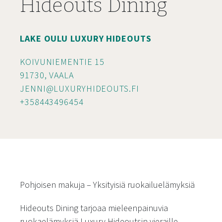
Hideouts Dining
LAKE OULU LUXURY HIDEOUTS
KOIVUNIEMENTIE 15
91730, VAALA
JENNI@LUXURYHIDEOUTS.FI
+358443496454
Pohjoisen makuja – Yksityisiä ruokailuelämyksiä
Hideouts Dining tarjoaa mieleenpainuvia
ruokaelämyksiä Luxury Hideoutsin vieraille.