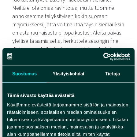
Meillä ei ole omaa ravintolaa, mutta tuomme
annoksemme tai yksityisen kokin suoraan
majoitukseesi, jotta voit nauttia täysin siemauksin
omasta rauhaisasta piilopaikastasi. Aloita päiväsi
ylellisellä aamiaisella, herkuttele sesongin fine
dining -annoksilla tai kutsu yksityinen kokki
mökillesi tai luonnon keskelle.
Ruokalistamme vaihtuvat vuodenaikojen mukaan
Suostumus
Yksityiskohdat
Tietoja
ja valmistetaan paikallisista raaka-aineista –
tuoden lautasellesi aidot pohjoisen maut.
Tämä sivusto käyttää evästeitä
Teemme yhteistyötä alueen tuottajien kanssa
esitelläksemme seudun parhaita makuja:
Käytämme evästeitä tarjoamamme sisällön ja mainosten
räätälöimiseen, sosiaalisen median ominaisuuksien
viljatuotteemme tulevat Kinnusen Myllyltä,
tukemiseen ja kävijämäärämme analysoimiseen. Lisäksi
lihamme lähitiloilta, kalat Oulujärven kalastajilta
jaamme sosiaalisen median, mainosalan ja analytiikka-
ja resepteissämme käytämme myös Vaalan
alan kumppaneillemme tietoja siitä, miten käytät