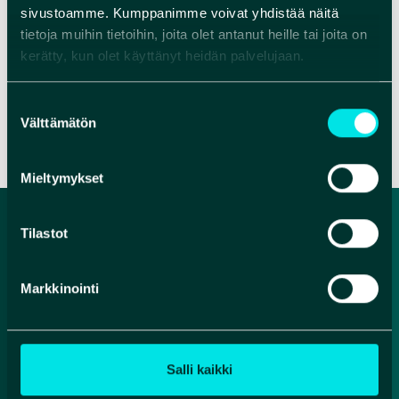
Juustolan herkullisia juustoja.
sivustoamme. Kumppanimme voivat yhdistää näitä
tietoja muihin tietoihin, joita olet antanut heille tai joita on
Rentoudu, nauti ja antaudu pohjoisen puhtaiden
kerätty, kun olet käyttänyt heidän palvelujaan.
makujen maailmaan.
Suostumuksen
VERKKOSIVUT
VERKKOKAUPPA
Välttämätön
valinta
Mieltymykset
Tilastot
Markkinointi
Salli kaikki
METSÄHALLITUKSEN