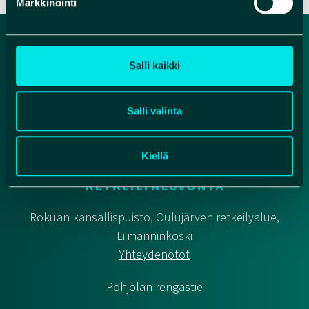
Markkinointi
Salli kaikki
Salli valinta
Kiellä
METSÄHALLITUKSEN
RETKEILYNEUVONTA
Rokuan kansallispuisto, Oulujärven retkeilyalue,
Liimanninkoski
Yhteydenotot
Pohjolan rengastie