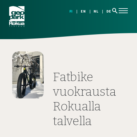
search
FI
EN
NL
DE
Fatbike
vuokrausta
Rokualla
talvella