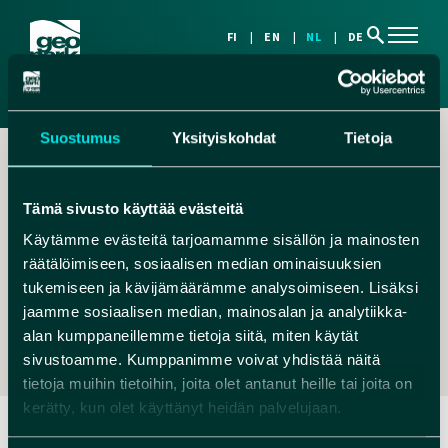
search
FI
EN
NL
DE
Suostumus
Yksityiskohdat
Tietoja
Tämä sivusto käyttää evästeitä
Käytämme evästeitä tarjoamamme sisällön ja mainosten
räätälöimiseen, sosiaalisen median ominaisuuksien
,
tukemiseen ja kävijämäärämme analysoimiseen. Lisäksi
INFO@HUMANPOLIS.FI
jaamme sosiaalisen median, mainosalan ja analytiikka-
+358401526520
alan kumppaneillemme tietoja siitä, miten käytät
sivustoamme. Kumppanimme voivat yhdistää näitä
tietoja muihin tietoihin, joita olet antanut heille tai joita on
kerätty, kun olet käyttänyt heidän palvelujaan.