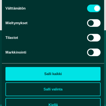
Suostumuksen
Välttämätön
valinta
VERKKOSIVUT
VERKKOKAUPPA
Mieltymykset
Tilastot
Markkinointi
Salli kaikki
Facebook
Instagram
YouTube
Salli valinta
Kiellä